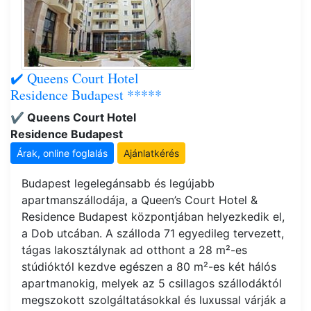
✔️ Queens Court Hotel
Residence Budapest *****
✔️ Queens Court Hotel
Residence Budapest
Árak, online foglalás
Ajánlatkérés
Budapest legelegánsabb és legújabb
apartmanszállodája, a Queen’s Court Hotel &
Residence Budapest központjában helyezkedik el,
a Dob utcában. A szálloda 71 egyedileg tervezett,
tágas lakosztálynak ad otthont a 28 m²-es
stúdióktól kezdve egészen a 80 m²-es két hálós
apartmanokig, melyek az 5 csillagos szállodáktól
megszokott szolgáltatásokkal és luxussal várják a