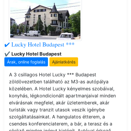
✔️ Lucky Hotel Budapest ***
✔️ Lucky Hotel Budapest
Árak, online foglalás
Ajánlatkérés
A 3 csillagos Hotel Lucky *** Budapest
zöldövezetben található az M3-as autópálya
közelében. A Hotel Lucky kényelmes szobáival,
konyhás, légkondicionált apartmanjaival minden
elvárásnak megfelel, akár üzletemberek, akár
turisták vagy tranzit utasok veszik igénybe
szolgáltatásainkat. A hangulatos étterem, a
csendes konferenciaterem, a bár, a terasz és a
söröző minden igényt kielégít. Autóval érkező