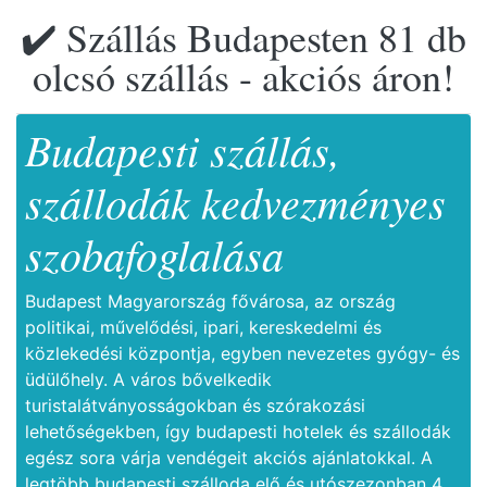
✔️ Szállás Budapesten 81 db
olcsó szállás - akciós áron!
Budapesti szállás,
szállodák kedvezményes
szobafoglalása
Budapest Magyarország fővárosa, az ország
politikai, művelődési, ipari, kereskedelmi és
közlekedési központja, egyben nevezetes gyógy- és
üdülőhely. A város bővelkedik
turistalátványosságokban és szórakozási
lehetőségekben, így budapesti hotelek és szállodák
egész sora várja vendégeit akciós ajánlatokkal. A
legtöbb budapesti szálloda elő és utószezonban 4