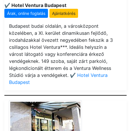
✔️ Hotel Ventura Budapest
Árak, online foglalás
Ajánlatkérés
Budapest budai oldalán, a városközpont
közelében, a XI. kerület dinamikusan fejlődő,
irodaházakkal övezett negyedében fekszik a 3
csillagos Hotel Ventura***. Ideális helyszín a
várost látogató vagy konferenciára érkező
vendégeknek. 149 szoba, saját zárt parkoló,
légkondicionált étterem és a Ventura Wellness
Stúdió várja a vendégeket.
✔️ Hotel Ventura
Budapest