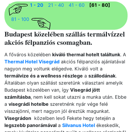
1 - 20
21 - 40
41 - 60
[61 - 80]
81 - 100
Budapest közelében szállás termálvízzel
akciós félpanziós csomagban.
A főváros közelében
kiváló thermal hotelt találtunk
. A
Thermal Hotel Visegrád
akciós félpanziós ajánlatával
nagyon meg voltunk elégedve. Kiváló volt a
termálvize és a wellness részlege
a
szállodának
.
Általában olyan szállást szeretünk választani amelyik
Budapest közelében van, így
Visegrád jött
számításba
, nem kell sokat utazni a munka után. Ebbe
a
visegrádi hotelbe
szeretnénk nyár vége felé
visszajönni, mert nagyon jól éreztük magunkat.
Visegrádon
közelben levő Fekete hegy tetején a
legszebb panorámával
a
Silvanus Hotel
ékeskedik,