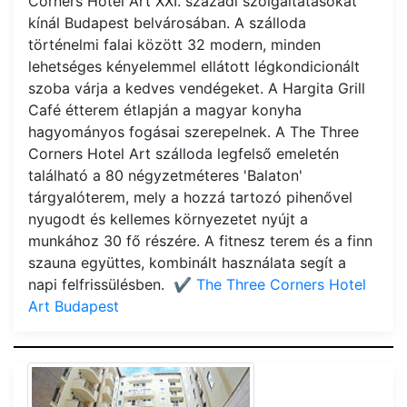
Corners Hotel Art XXI. századi szolgáltatásokat
kínál Budapest belvárosában. A szálloda
történelmi falai között 32 modern, minden
lehetséges kényelemmel ellátott légkondicionált
szoba várja a kedves vendégeket. A Hargita Grill
Café étterem étlapján a magyar konyha
hagyományos fogásai szerepelnek. A The Three
Corners Hotel Art szálloda legfelső emeletén
található a 80 négyzetméteres 'Balaton'
tárgyalóterem, mely a hozzá tartozó pihenővel
nyugodt és kellemes környezetet nyújt a
munkához 30 fő részére. A fitnesz terem és a finn
szauna együttes, kombinált használata segít a
napi felfrissülésben.
✔️ The Three Corners Hotel
Art Budapest