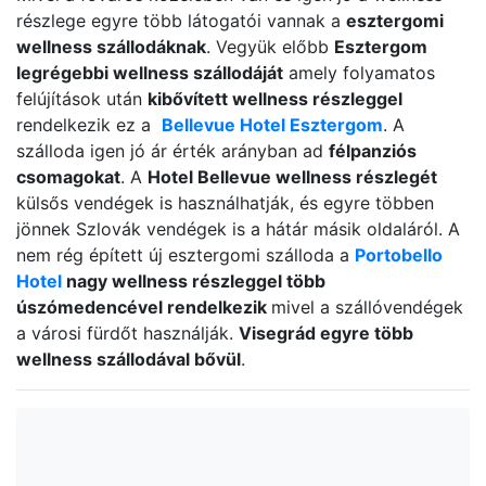
részlege egyre több látogatói vannak a
esztergomi
wellness szállodáknak
. Vegyük előbb
Esztergom
legrégebbi wellness szállodáját
amely folyamatos
felújítások után
kibővített wellness részleggel
rendelkezik ez a
Bellevue Hotel Esztergom
. A
szálloda igen jó ár érték arányban ad
félpanziós
csomagokat
. A
Hotel Bellevue wellness részlegét
külsős vendégek is használhatják, és egyre többen
jönnek Szlovák vendégek is a hátár másik oldaláról. A
nem rég épített új esztergomi szálloda a
Portobello
Hotel
nagy wellness részleggel több
úszómedencével rendelkezik
mivel a szállóvendégek
a városi fürdőt használják.
Visegrád egyre több
wellness szállodával bővül
.