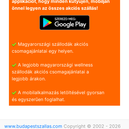
applikációt, hogy minden kütyüjén, mobilján
önnel legyen az összes akciós szállás!
Magyarországi szállodák akciós
csomagajánlatai egy helyen.
A legjobb magyarországi wellness
szállodák akciós csomagajánlatai a
legjobb árakon.
A mobilalkalmazás letöltésével gyorsan
és egyszerũen foglalhat.
www.budapestszallas.com
Copyright © 2002 - 2026