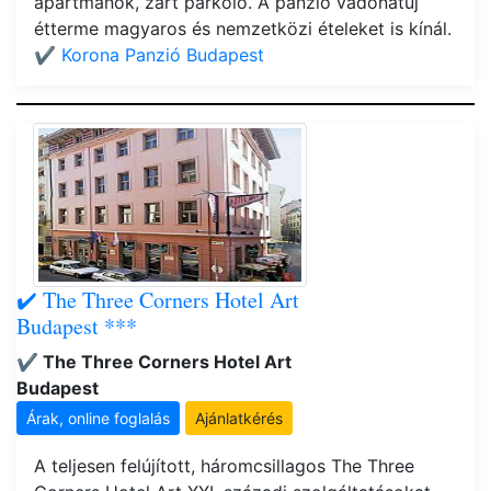
apartmanok, zárt parkoló. A panzió vadonatúj
étterme magyaros és nemzetközi ételeket is kínál.
✔️ Korona Panzió Budapest
✔️ The Three Corners Hotel Art
Budapest ***
✔️ The Three Corners Hotel Art
Budapest
Árak, online foglalás
Ajánlatkérés
A teljesen felújított, háromcsillagos The Three