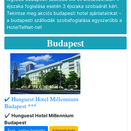
éjszaka foglalása esetén 3 éjszaka szobaárát kéri.
Tekintse meg akciós budapesti hotel ajánlatainkat -
a budapesti szállodák szobafoglalása egyszerűbb a
HotelTelNet-tel!
Budapest
✔️ Hunguest Hotel Millennium
Budapest ***
✔️ Hunguest Hotel Millennium
Budapest
Árak, online foglalás
Ajánlatkérés