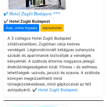
✔️ Hotel Zugló Budapest ***
✔️ Hotel Zugló Budapest
Árak, online foglalás
Ajánlatkérés
A 3 csillagos Hotel Zugló Budapest
zöldövezetében, Zuglóban várja kedves
vendégeit. Légkondicionált kétágyas zuhanyzós
szobák és apartmanok biztosítják a vendégek
kényelmét. A szálloda étterme magyaros jellegű
ételkülönlegességeket kínál. Fitness – és wellness
lehetőségek: uszoda, jacuzzi és szauna. A szálloda
könnyen megközelíthető mind
tömegközlekedéssel, mind gépkocsival az M3
autópályáról.
✔️ Hotel Zugló Budapest