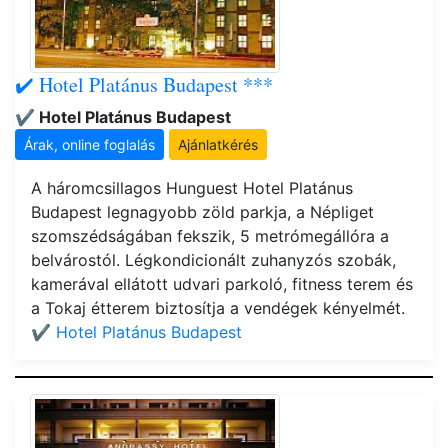
✔️ Hotel Platánus Budapest ***
✔️ Hotel Platánus Budapest
Árak, online foglalás
Ajánlatkérés
A háromcsillagos Hunguest Hotel Platánus
Budapest legnagyobb zöld parkja, a Népliget
szomszédságában fekszik, 5 metrómegállóra a
belvárostól. Légkondicionált zuhanyzós szobák,
kamerával ellátott udvari parkoló, fitness terem és
a Tokaj étterem biztosítja a vendégek kényelmét.
✔️ Hotel Platánus Budapest