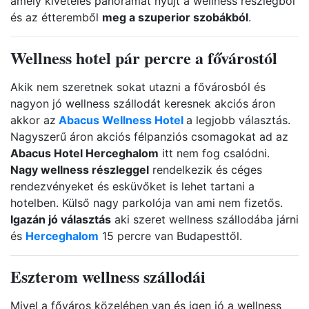
amely kivételes panorámát nyújt a wellness részlegből
és az étteremből
meg a szuperior szobákból
.
Wellness hotel pár percre a fővárostól
Akik nem szeretnek sokat utazni a fővárosból és
nagyon jó wellness szállodát keresnek akciós áron
akkor az
Abacus Wellness Hotel
a legjobb választás.
Nagyszerű áron akciós félpanziós csomagokat ad az
Abacus Hotel Herceghalom
itt nem fog csalódni.
Nagy wellness részleggel
rendelkezik és céges
rendezvényeket és esküvőket is lehet tartani a
hotelben. Külső nagy parkolója van ami nem fizetős.
Igazán jó választás
aki szeret wellness szállodába járni
és
Herceghalom
15 percre van Budapesttől.
Eszterom wellness szállodái
Mivel a főváros közelében van és igen jó a wellness