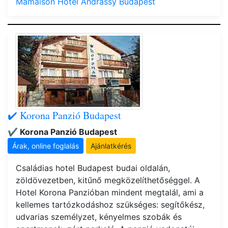
Mamaison Hotel Andrássy Budapest
✔️ Korona Panzió Budapest
✔️ Korona Panzió Budapest
Árak, online foglalás
Ajánlatkérés
Családias hotel Budapest budai oldalán,
zöldövezetben, kitűnő megközelíthetőséggel. A
Hotel Korona Panzióban mindent megtalál, ami a
kellemes tartózkodáshoz szükséges: segítőkész,
udvarias személyzet, kényelmes szobák és