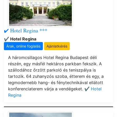
✔️ Hotel Regina ***
✔️ Hotel Regina
Árak, online foglalás
Ajánlatkérés
A háromcsillagos Hotel Regina Budapest déli
részén, egy másfél hektáros parkban fekszik. A
szállodához őrzött parkoló és teniszpálya is
tartozik. 64 zuhanyzós szoba, étterem és egy, a
legmodernebb hang- és fénytechnikával ellátott
konferenciaterem várja a vendégeket.
✔️ Hotel
Regina