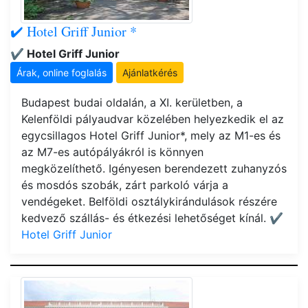
✔️ Hotel Griff Junior *
✔️ Hotel Griff Junior
Árak, online foglalás
Ajánlatkérés
Budapest budai oldalán, a XI. kerületben, a
Kelenföldi pályaudvar közelében helyezkedik el az
egycsillagos Hotel Griff Junior*, mely az M1-es és
az M7-es autópályákról is könnyen
megközelíthető. Igényesen berendezett zuhanyzós
és mosdós szobák, zárt parkoló várja a
vendégeket. Belföldi osztálykirándulások részére
kedvező szállás- és étkezési lehetőséget kínál.
✔️
Hotel Griff Junior