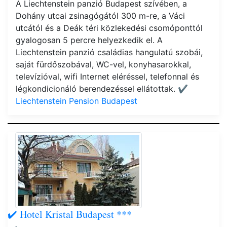
A Liechtenstein panzió Budapest szívében, a
Dohány utcai zsinagógától 300 m-re, a Váci
utcától és a Deák téri közlekedési csomóponttól
gyalogosan 5 percre helyezkedik el. A
Liechtenstein panzió családias hangulatú szobái,
saját fürdőszobával, WC-vel, konyhasarokkal,
televízióval, wifi Internet eléréssel, telefonnal és
légkondicionáló berendezéssel ellátottak.
✔️
Liechtenstein Pension Budapest
✔️ Hotel Kristal Budapest ***