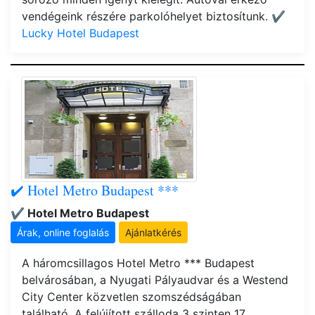
vendégeink részére parkolóhelyet biztosítunk.
✔️
Lucky Hotel Budapest
✔️ Hotel Metro Budapest ***
✔️ Hotel Metro Budapest
Árak, online foglalás
Ajánlatkérés
A háromcsillagos Hotel Metro *** Budapest
belvárosában, a Nyugati Pályaudvar és a Westend
City Center közvetlen szomszédságában
található. A felújított szálloda 3 szinten 17