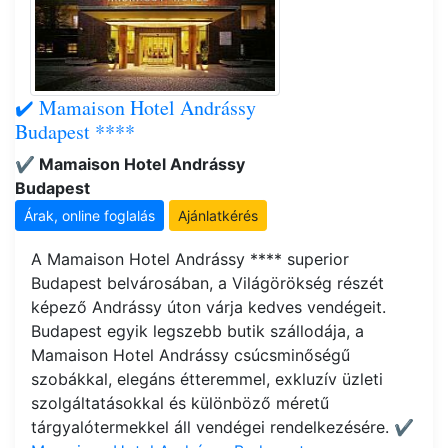
✔️ Mamaison Hotel Andrássy
Budapest ****
✔️ Mamaison Hotel Andrássy
Budapest
Árak, online foglalás
Ajánlatkérés
A Mamaison Hotel Andrássy **** superior
Budapest belvárosában, a Világörökség részét
képező Andrássy úton várja kedves vendégeit.
Budapest egyik legszebb butik szállodája, a
Mamaison Hotel Andrássy csúcsminőségű
szobákkal, elegáns étteremmel, exkluzív üzleti
szolgáltatásokkal és különböző méretű
tárgyalótermekkel áll vendégei rendelkezésére.
✔️