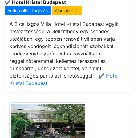
✔️ Hotel Kristal Budapest
Árak, online foglalás
Ajánlatkérés
A 3 csillagos Villa Hotel Kristal Budapest egyik
nevezetessége, a Gellérthegy egy csendes
utcájában, egy szépen renovált villában várja
kedves vendégeit légkondicionált szobákkal,
rendezvényhelyszínként is használható
reggelizőteremmel, kellemes terasszal és
drinkbárral, gondozott kerttel, valamint
biztonságos parkolási lehetőséggel.
✔️ Hotel
Kristal Budapest