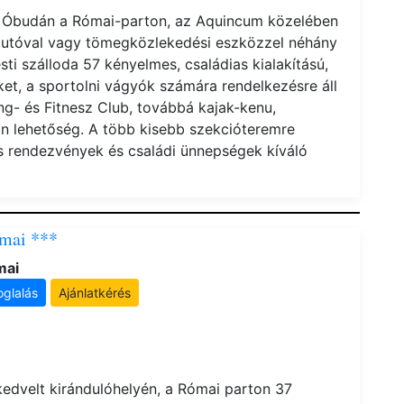
, Óbudán a Római-parton, az Aquincum közelében
s autóval vagy tömegközlekedési eszközzel néhány
sti szálloda 57 kényelmes, családias kialakítású,
t, a sportolni vágyók számára rendelkezésre áll
ing- és Fitnesz Club, továbbá kajak-kenu,
an lehetőség. A több kisebb szekcióteremre
s rendezvények és családi ünnepségek kíváló
ómai ***
mai
oglalás
Ajánlatkérés
edvelt kirándulóhelyén, a Római parton 37