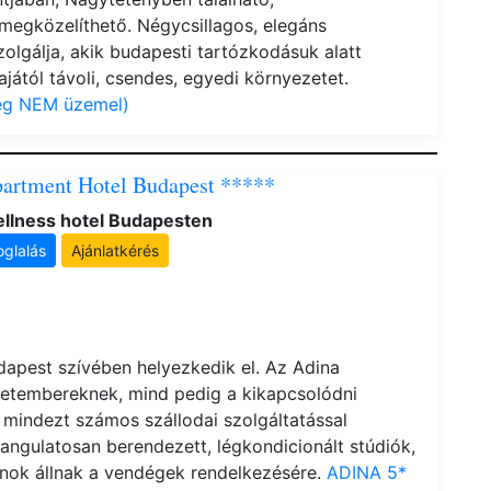
egközelíthető. Négycsillagos, elegáns
lgálja, akik budapesti tartózkodásuk alatt
jától távoli, csendes, egyedi környezetet.
leg NEM üzemel)
partment Hotel Budapest *****
llness hotel Budapesten
oglalás
Ajánlatkérés
dapest szívében helyezkedik el. Az Adina
letembereknek, mind pedig a kikapcsolódni
 mindezt számos szállodai szolgáltatással
ngulatosan berendezett, légkondicionált stúdiók,
nok állnak a vendégek rendelkezésére.
ADINA 5*