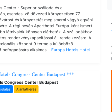
 Center - Superior szálloda és a
án, csendes, zöldövezeti környezetben 77
 fővárost és környezetét megismerni vágyó egyéni
ésére. A régi nevén Aparthotel Európa-ként ismert
bb látnivalók könnyen elérhetők. A szállodákhoz
os rendezvénykapacitással áll rendelkezésre. A
kcionális központ 9 terme a különböző
fő befogadására alkalmas.
Europa Hotels Hotel
otels Congress Center Budapest ***
ls Congress Center Budapest
oglalás
Ajánlatkérés