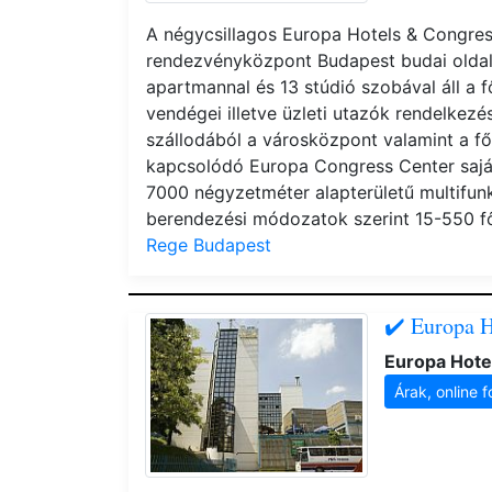
A négycsillagos Europa Hotels & Congress
rendezvényközpont Budapest budai oldal
apartmannal és 13 stúdió szobával áll a
vendégei illetve üzleti utazók rendelkez
szállodából a városközpont valamint a fő
kapcsolódó Europa Congress Center saját
7000 négyzetméter alapterületű multifun
berendezési módozatok szerint 15-550 
Rege Budapest
✔️ Europa H
Europa Hote
Árak, online f