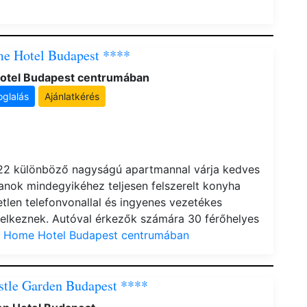
me Hotel Budapest ****
otel Budapest centrumában
oglalás
Ajánlatkérés
 22 különböző nagyságú apartmannal várja kedves
nok mindegyikéhez teljesen felszerelt konyha
vetlen telefonvonallal és ingyenes vezetékes
ndelkeznek. Autóval érkezők számára 30 férőhelyes
y Home Hotel Budapest centrumában
stle Garden Budapest ****