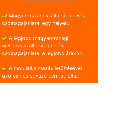
Magyarországi szállodák akciós
csomagajánlatai egy helyen.
A legjobb magyarországi
wellness szállodák akciós
csomagajánlatai a legjobb árakon.
A mobilalkalmazás letöltésével
gyorsan és egyszerũen foglalhat.