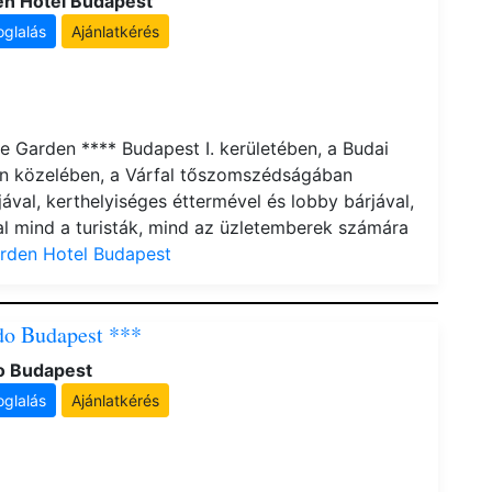
en Hotel Budapest
oglalás
Ajánlatkérés
le Garden **** Budapest I. kerületében, a Budai
n közelében, a Várfal tőszomszédságában
jával, kerthelyiséges éttermével és lobby bárjával,
al mind a turisták, mind az üzletemberek számára
rden Hotel Budapest
do Budapest ***
do Budapest
oglalás
Ajánlatkérés