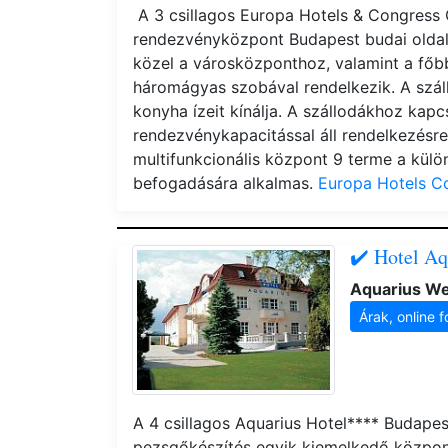
A 3 csillagos Europa Hotels & Congress 
rendezvényközpont Budapest budai oldalá
közel a városközponthoz, valamint a főbb
háromágyas szobával rendelkezik. A sz
konyha ízeit kínálja. A szállodákhoz ka
rendezvénykapacitással áll rendelkezésr
multifunkcionális központ 9 terme a kül
befogadására alkalmas.
Europa Hotels C
✔️ Hotel Aq
Aquarius We
Árak, online f
A 4 csillagos Aquarius Hotel**** Budapes
pezsgőkészítés egyik kiemelkedő központ