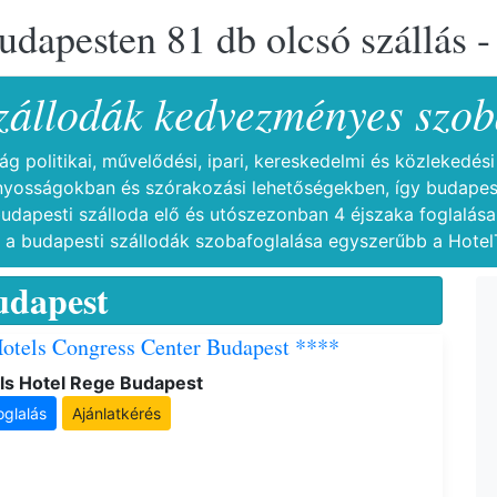
udapesten 81 db olcsó szállás -
szállodák kedvezményes szob
 politikai, művelődési, ipari, kereskedelmi és közlekedé
ányosságokban és szórakozási lehetőségekben, így budapest
budapesti szálloda elő és utószezonban 4 éjszaka foglalása
- a budapesti szállodák szobafoglalása egyszerűbb a HotelT
udapest
otels Congress Center Budapest ****
ls Hotel Rege Budapest
oglalás
Ajánlatkérés