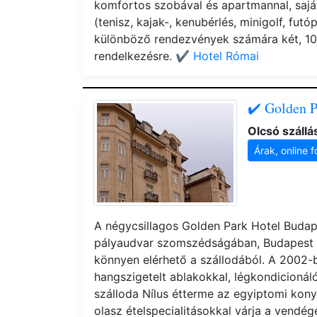
komfortos szobával és apartmannal, saj
(tenisz, kajak-, kenubérlés, minigolf, futó
különböző rendezvények számára két, 10
rendelkezésre.
✔️ Hotel Római
✔️ Golden P
Olcsó szállá
Árak, online f
A négycsillagos Golden Park Hotel Budape
pályaudvar szomszédságában, Budapest 
könnyen elérhető a szállodából. A 2002-be
hangszigetelt ablakokkal, légkondicionáló
szálloda Nílus étterme az egyiptomi kony
olasz ételspecialitásokkal várja a vendé