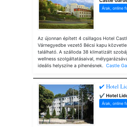
Castle Gard
Árak, online f
Az újonnan épített 4 csillagos Hotel Cast
Várnegyedbe vezető Bécsi kapu közvetle
található. A szálloda 38 klimatizált szobá
wellness szolgáltatásaival, mélygarázsáv
ideális helyszíne a pihenésnek.
Castle Ga
✔️ Hotel Li
✔️ Hotel Li
Árak, online f