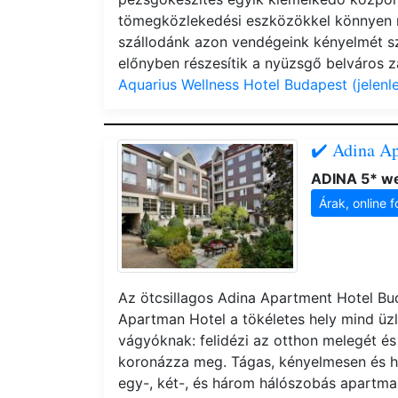
tömegközlekedési eszközökkel könnyen m
szállodánk azon vendégeink kényelmét szo
előnyben részesítik a nyüzsgő belváros za
Aquarius Wellness Hotel Budapest (jelen
✔️ Adina A
ADINA 5* we
Árak, online f
Az ötcsillagos Adina Apartment Hotel Bu
Apartman Hotel a tökéletes hely mind üz
vágyóknak: felidézi az otthon melegét és
koronázza meg. Tágas, kényelmesen és ha
egy-, két-, és három hálószobás apartma