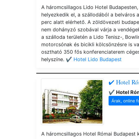
A háromcsillagos Lido Hotel Budapesten
helyezkedik el, a szállodából a belváro
perc alatt elérhető. A zöldövezeti budape
nem dohányzó szobával várja a vendégeke
a szálloda területén a Lido Tenisz-, Bowl
motorcsónak és bicikli kölcsönzésre is v
osztható 350 fős konferenciaterem cége
helyszíne.
✔️ Hotel Lido Budapest
✔️ Hotel R
✔️ Hotel Ró
Árak, online f
A háromcsillagos Hotel Római Budapest k