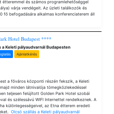
át étteremmel és számos programlehetőséggel
pálya) várja vendégeit. Az üzleti találkozók és
0 fő befogadására alkalmas konferenciaterem áll
ark Hotel Budapest ****
s a Keleti pályaudvarnál Budapesten
oglalás
Ajánlatkérés
st a főváros központi részén fekszik, a Keleti
majd minden látnivalója tömegközlekedéssel
n teljesen felújított Golden Park Hotel szobái
val és szélessávú WIFI Internettel rendelkeznek. A
ha különlegességeivel, az Etna étterem eredeti
geket.
Olcsó szállás a Keleti pályaudvarnál