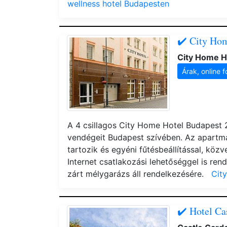
wellness hotel Budapesten
✔️ City Ho
City Home H
Árak, online f
A 4 csillagos City Home Hotel Budapest
vendégeit Budapest szívében. Az apartma
tartozik és egyéni fűtésbeállítással, köz
Internet csatlakozási lehetőséggel is re
zárt mélygarázs áll rendelkezésére.
Cit
✔️ Hotel Ca