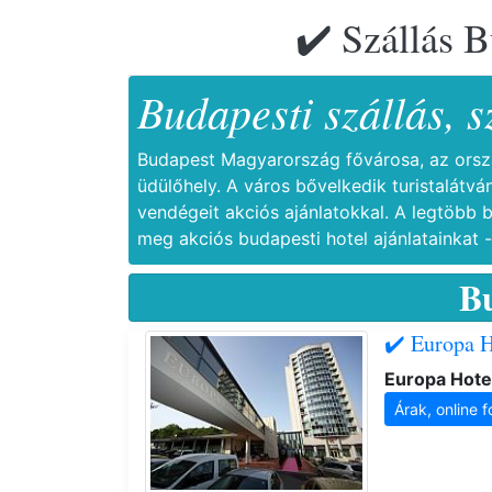
✔️ Szállás B
Budapesti szállás, 
Budapest Magyarország fővárosa, az ország
üdülőhely. A város bővelkedik turistalátv
vendégeit akciós ajánlatokkal. A legtöbb 
meg akciós budapesti hotel ajánlatainkat 
B
✔️ Europa H
Europa Hote
Árak, online f