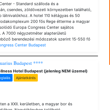
Center - Standard szálloda és a
n, csendes, zöldövezeti környezetben található,
 látnivalókhoz. A hotel 110 kétágyas és 50
állodakomplexum 200 fős Rege étterme a magyar
pcsolódó Europa Congress Center sajátos
e. A 7000 négyzetméter alapterületű
önböző berendezési módozatok szerint 15-550 fő
ongress Center Budapest
uarius Budapest ****
llness Hotel Budapest (jelenleg NEM üzemel)
oglalás
Ajánlatkérés
ten a XXII. kerületben, a magyar bor és
jában, Nagytétényben található,