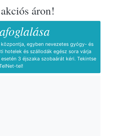
 akciós áron!
afoglalása
si központja, egyben nevezetes gyógy- és
i hotelek és szállodák egész sora várja
 esetén 3 éjszaka szobaárát kéri. Tekintse
elNet-tel!