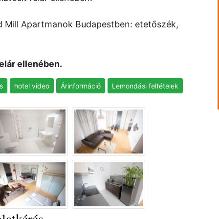
d Mill Apartmanok Budapestben: etetőszék,
elár ellenében.
s
hotel video
Árinformáció
Lemondási feltételek
latkérés