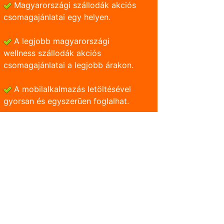
Magyarországi szállodák akciós
csomagajánlatai egy helyen.
A legjobb magyarországi
wellness szállodák akciós
csomagajánlatai a legjobb árakon.
A mobilalkalmazás letöltésével
gyorsan és egyszerũen foglalhat.