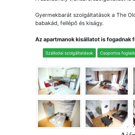
Gyermekbarát szolgáltatások a The Ol
babakád, fellépő és kiságy.
Az apartmanok kisállatot is fogadnak f
Szállodai szolgáltatások
Csoportos foglalá
Aján