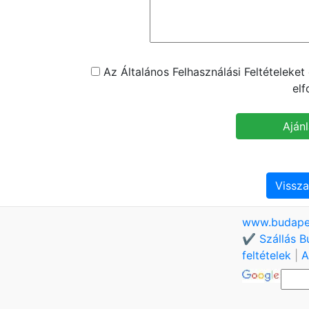
Az Általános Felhasználási Feltételeke
el
Vissza
www.budape
✔️ Szállás B
feltételek
|
A