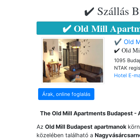
✔️ Szállás B
✔️ Old Mill Apartm
✔️ Old M
✔️ Old Mi
1095 Budap
NTAK regis
Hotel E-ma
Árak, online foglalás
The Old Mill Apartments Budapest -
Az
Old Mill Budapest
apartmanok
körn
közelében található a
Nagyvásárcsarn