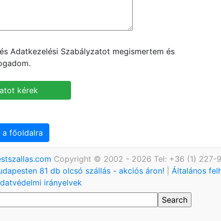
t és Adatkezelési Szabályzatot megismertem és
fogadom.
 a főoldalra
stszallas.com
Copyright © 2002 - 2026 Tel: +36 (1) 227-
udapesten 81 db olcsó szállás - akciós áron!
|
Általános fel
datvédelmi irányelvek