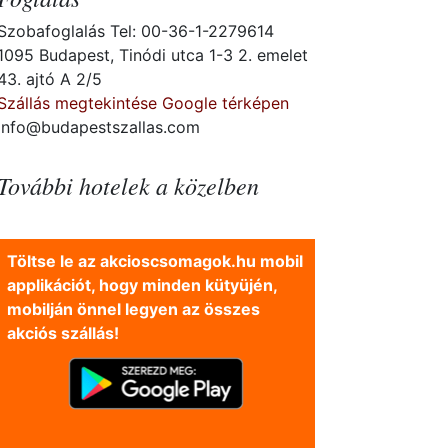
Szobafoglalás Tel: 00-36-1-2279614
1095 Budapest, Tinódi utca 1-3 2. emelet
43. ajtó A 2/5
Szállás megtekintése Google térképen
info@budapestszallas.com
További hotelek a közelben
Töltse le az akcioscsomagok.hu mobil
applikációt, hogy minden kütyüjén,
mobilján önnel legyen az összes
akciós szállás!