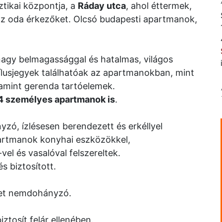
ztikai központja, a
Ráday utca
, ahol éttermek,
 az oda érkezőket. Olcsó budapesti apartmanok,
agy belmagassággal és hatalmas, világos
tílusjegyek találhatóak az apartmanokban, mint
alamint gerenda tartóelemek.
 4 személyes apartmanok is
.
ó, ízlésesen berendezett és erkéllyel
partmanok konyhai eszközökkel,
el és vasalóval felszereltek.
s biztosított.
pület nemdohányzó.
iztosít felár ellenében.