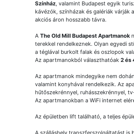
Színház
, valamint Budapest egyik turis
kávézók, színházak és galériák várják
akciós áron hosszabb távra.
A
The Old Mill Budapest Apartmanok
n
terekkel rendelkeznek. Olyan egyedi s
a téglával burkolt falak és oszlopok v
Az apartmanokból választhatóak
2 és
Az apartmanok mindegyike nem dohányz
valamint konyhával rendelkezik. Az a
hűtőszekrénnyel, ruhásszekrénnyel, tv-v
Az apartmanokban a WiFi internet eléré
Az épületben lift található, a teljes é
A szálláshely transzferszolgáltatást is b