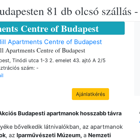
udapesten 81 db olcsó szállás -
ents Centre of Budapest
ill Apartments Centre of Budapest
ll Apartments Centre of Budapest
est, Tinódi utca 1-3 2. emelet 43. ajtó A 2/5
ztrációs szám: -
il
Ajánlatkérés
 Akciós Budapesti apartmanok hosszabb távra
yéke bővelkedik látnivalókban, az apartmanok
ok
, az
Iparművészeti Múzeum,
a
Nemzeti