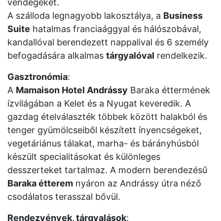
vendégeket.
A szálloda legnagyobb lakosztálya, a
Business
Suite
hatalmas franciaággyal és hálószobával,
kandallóval berendezett nappalival és 6 személy
befogadására alkalmas
tárgyalóval
rendelkezik.
Gasztronómia
:
A
Mamaison Hotel Andrássy
Baraka éttermének
ízvilágában a Kelet és a Nyugat keveredik. A
gazdag ételválaszték többek között halakból és
tenger gyümölcseiből készített ínyencségeket,
vegetáriánus tálakat, marha- és bárányhúsból
készült specialitásokat és különleges
desszerteket tartalmaz. A modern berendezésű
Baraka étterem
nyáron az Andrássy útra néző
csodálatos terasszal bővül.
Rendezvények, tárgyalások
: