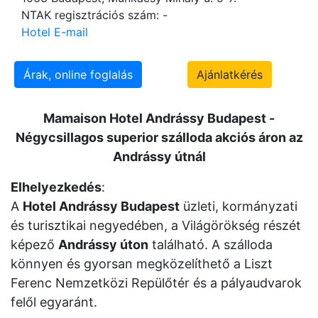
NTAK regisztrációs szám: -
Hotel E-mail
Árak, online foglalás
Ajánlatkérés
Mamaison Hotel Andrássy Budapest -
Négycsillagos superior szálloda akciós áron az
Andrássy útnál
Elhelyezkedés
:
A
Hotel Andrássy Budapest
üzleti, kormányzati
és turisztikai negyedében, a Világörökség részét
képező
Andrássy úton
található. A szálloda
könnyen és gyorsan megközelíthető a Liszt
Ferenc Nemzetközi Repülőtér és a pályaudvarok
felől egyaránt.