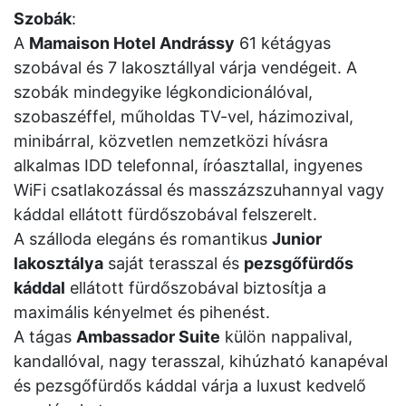
Szobák
:
A
Mamaison Hotel Andrássy
61 kétágyas
szobával és 7 lakosztállyal várja vendégeit. A
szobák mindegyike légkondicionálóval,
szobaszéffel, műholdas TV-vel, házimozival,
minibárral, közvetlen nemzetközi hívásra
alkalmas IDD telefonnal, íróasztallal, ingyenes
WiFi csatlakozással és masszázszuhannyal vagy
káddal ellátott fürdőszobával felszerelt.
A szálloda elegáns és romantikus
Junior
lakosztálya
saját terasszal és
pezsgőfürdős
káddal
ellátott fürdőszobával biztosítja a
maximális kényelmet és pihenést.
A tágas
Ambassador Suite
külön nappalival,
kandallóval, nagy terasszal, kihúzható kanapéval
és pezsgőfürdős káddal várja a luxust kedvelő