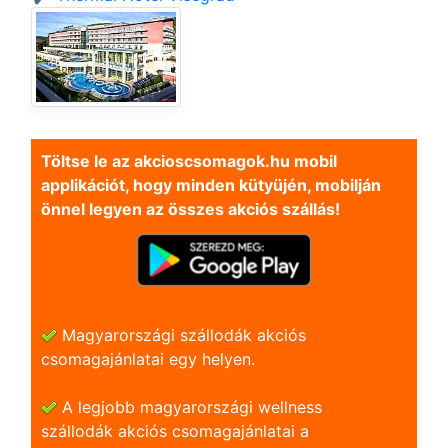
Töltse le az akcioscsomagok.hu mobil
applikációt, hogy minden kütyüjén, mobilján
önnel legyen az összes akciós szállás!
Magyarországi szállodák akciós
csomagajánlatai egy helyen.
A legjobb magyarországi wellness
szállodák akciós csomagajánlatai a