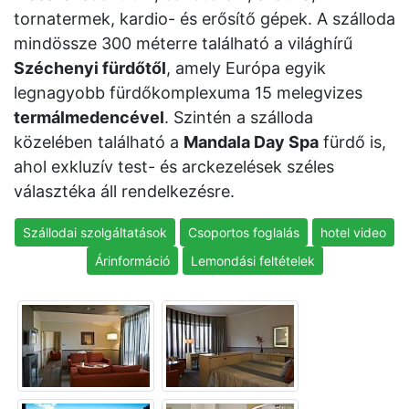
tornatermek, kardio- és erősítő gépek. A szálloda
mindössze 300 méterre található a világhírű
Széchenyi fürdőtől
, amely Európa egyik
legnagyobb fürdőkomplexuma 15 melegvizes
termálmedencével
. Szintén a szálloda
közelében található a
Mandala Day Spa
fürdő is,
ahol exkluzív test- és arckezelések széles
választéka áll rendelkezésre.
Szállodai szolgáltatások
Csoportos foglalás
hotel video
Árinformáció
Lemondási feltételek