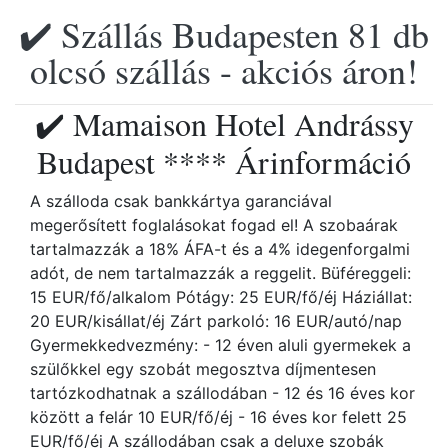
✔️ Szállás Budapesten 81 db
olcsó szállás - akciós áron!
✔️ Mamaison Hotel Andrássy
Budapest **** Árinformáció
A szálloda csak bankkártya garanciával
megerősített foglalásokat fogad el! A szobaárak
tartalmazzák a 18% ÁFA-t és a 4% idegenforgalmi
adót, de nem tartalmazzák a reggelit. Büféreggeli:
15 EUR/fő/alkalom Pótágy: 25 EUR/fő/éj Háziállat:
20 EUR/kisállat/éj Zárt parkoló: 16 EUR/autó/nap
Gyermekkedvezmény: - 12 éven aluli gyermekek a
szülőkkel egy szobát megosztva díjmentesen
tartózkodhatnak a szállodában - 12 és 16 éves kor
között a felár 10 EUR/fő/éj - 16 éves kor felett 25
EUR/fő/éj A szállodában csak a deluxe szobák