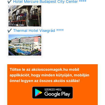
✔️ Hotel Mercure Budapest City Center ****
✔️ Thermal Hotel Visegrád ****
Töltse le az akcioscsomagok.hu mobil
applikációt, hogy minden kütyüjén, mobilján
önnel legyen az összes akciós szállás!