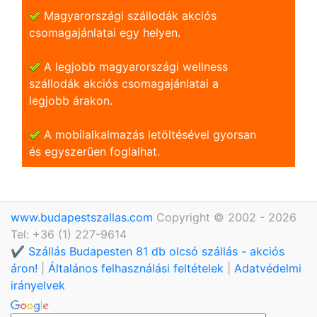
Magyarországi szállodák akciós
csomagajánlatai egy helyen.
A legjobb magyarországi wellness
szállodák akciós csomagajánlatai a
legjobb árakon.
A mobilalkalmazás letöltésével gyorsan
és egyszerũen foglalhat.
www.budapestszallas.com
Copyright © 2002 - 2026
Tel: +36 (1) 227-9614
✔️ Szállás Budapesten 81 db olcsó szállás - akciós
áron!
|
Általános felhasználási feltételek
|
Adatvédelmi
irányelvek