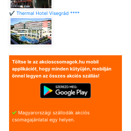
✔️ Thermal Hotel Visegrád ****
Töltse le az akcioscsomagok.hu mobil
applikációt, hogy minden kütyüjén, mobilján
önnel legyen az összes akciós szállás!
Magyarországi szállodák akciós
csomagajánlatai egy helyen.