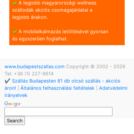
A legjobb magyarországi wellness
szállodák akciós csomagajánlatai a
legjobb árakon.
A mobilalkalmazás letöltésével gyorsan
és egyszerũen foglalhat.
www.budapestszallas.com
Copyright © 2002 - 2026
Tel: +36 (1) 227-9614
✔️ Szállás Budapesten 81 db olcsó szállás - akciós
áron!
|
Általános felhasználási feltételek
|
Adatvédelmi
irányelvek