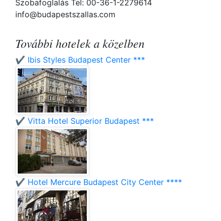
Szobafoglalás Tel: 00-36-1-2279614
info@budapestszallas.com
További hotelek a közelben
✔️ Ibis Styles Budapest Center ***
✔️ Vitta Hotel Superior Budapest ***
✔️ Hotel Mercure Budapest City Center ****