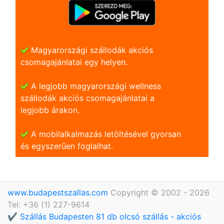
Magyarországi szállodák akciós
csomagajánlatai egy helyen.
A legjobb magyarországi wellness
szállodák akciós csomagajánlatai a
legjobb árakon.
A mobilalkalmazás letöltésével gyorsan
és egyszerũen foglalhat.
www.budapestszallas.com
Copyright © 2002 - 2026
Tel: +36 (1) 227-9614
✔️ Szállás Budapesten 81 db olcsó szállás - akciós