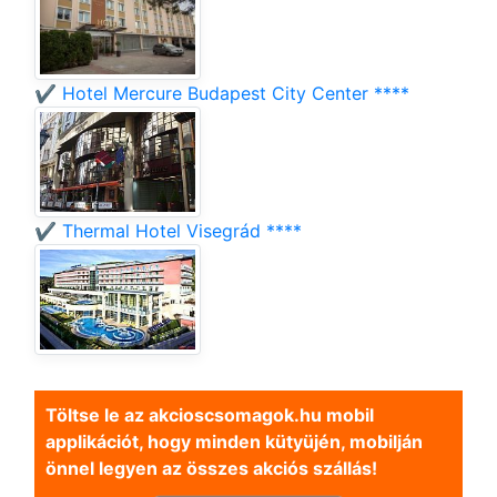
✔️ Hotel Mercure Budapest City Center ****
✔️ Thermal Hotel Visegrád ****
Töltse le az akcioscsomagok.hu mobil
applikációt, hogy minden kütyüjén, mobilján
önnel legyen az összes akciós szállás!