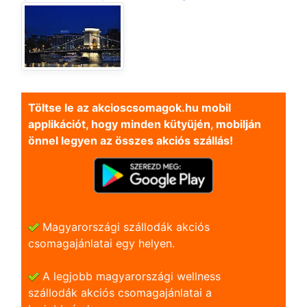
Töltse le az akcioscsomagok.hu mobil
applikációt, hogy minden kütyüjén, mobilján
önnel legyen az összes akciós szállás!
Magyarországi szállodák akciós
csomagajánlatai egy helyen.
A legjobb magyarországi wellness
szállodák akciós csomagajánlatai a