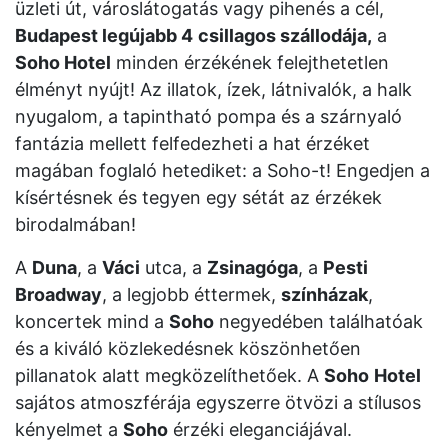
üzleti út, városlátogatás vagy pihenés a cél,
Budapest legújabb 4
csillagos szállodája,
a
Soho Hotel
minden érzékének felejthetetlen
élményt nyújt! Az illatok, ízek, látnivalók, a halk
nyugalom, a tapintható pompa és a szárnyaló
fantázia mellett felfedezheti a hat érzéket
magában foglaló hetediket: a Soho-t! Engedjen a
kísértésnek és tegyen egy sétát az érzékek
birodalmában!
A
Duna
, a
Váci
utca, a
Zsinagóga
, a
Pesti
Broadway
, a legjobb éttermek,
színházak
,
koncertek mind a
Soho
negyedében találhatóak
és a kiváló közlekedésnek köszönhetően
pillanatok alatt megközelíthetőek. A
Soho
Hotel
sajátos atmoszférája egyszerre ötvözi a stílusos
kényelmet a
Soho
érzéki eleganciájával.