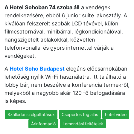
A Hotel Sohoban 74 szoba áll
a vendégek
rendelkezésére, ebből 6 junior suite lakosztály. A
kiválóan felszerelt szobák LCD tévével, külön
filmcsatornával, minibárral, légkondicionálóval,
hangszigetelt ablakokkal, közvetlen
telefonvonallal és gyors internettel várják a
vendégeket.
A
Hotel Soho
Budapest
elegáns előcsarnokában
lehetőség nyílik Wi-Fi használatra, itt található a
lobby bár, nem beszélve a konferencia termekről,
melyekből a nagyobb akár 120 fő befogadására
is képes.
Szállodai szolgáltatások
Csoportos foglalás
hotel video
Árinformáció
Lemondási feltételek