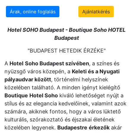
Árak, online foglalás
Ajánlatkérés
Hotel SOHO Budapest - Boutique Soho HOTEL
Budapest
"BUDAPEST HETEDIK ÉRZÉKE"
A
Hotel
Soho Budapest szívében
, a színes és
nyüzsgő város közepén, a
Keleti és a Nyugati
pályaudvar között
, történelmi helyszínek
közelében található. A minden igényt kielégítő
Boutique
Hotel Soho
kiváló lehetőséget nyújt a
stílus és az elegancia kedvelőinek, valamint azok
számára, akiknek fontos, hogy a város lüktető
kulturális, szórakoztató és éjszakai életének
közelében legyenek.
Budapestre
érkezők
akár