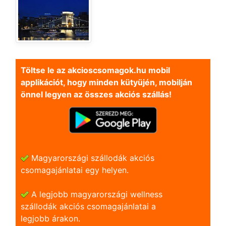
Töltse le az akcioscsomagok.hu mobil
applikációt, hogy minden kütyüjén, mobilján
önnel legyen az összes akciós szállás!
Magyarországi szállodák akciós
csomagajánlatai egy helyen.
A legjobb magyarországi wellness
szállodák akciós csomagajánlatai a
legjobb árakon.