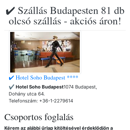
✔️ Szállás Budapesten 81 db
olcsó szállás - akciós áron!
✔️ Hotel Soho Budapest ****
✔️ Hotel Soho Budapest
1074 Budapest,
Dohány utca 64.
Telefonszám: +36-1-2279614
Csoportos foglalás
Kérem az alábbi űrlap kitöltésével érdeklődjön a