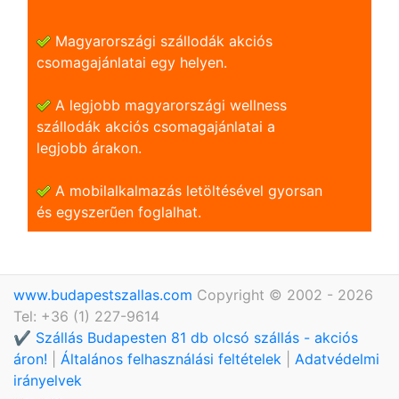
Magyarországi szállodák akciós
csomagajánlatai egy helyen.
A legjobb magyarországi wellness
szállodák akciós csomagajánlatai a
legjobb árakon.
A mobilalkalmazás letöltésével gyorsan
és egyszerũen foglalhat.
www.budapestszallas.com
Copyright © 2002 - 2026
Tel: +36 (1) 227-9614
✔️ Szállás Budapesten 81 db olcsó szállás - akciós
áron!
|
Általános felhasználási feltételek
|
Adatvédelmi
irányelvek