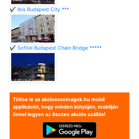
✔️ Ibis Budapest City ***
✔️ Sofitel Budapest Chain Bridge *****
Töltse le az akcioscsomagok.hu mobil
applikációt, hogy minden kütyüjén, mobilján
önnel legyen az összes akciós szállás!