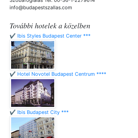
Szobafoglalás Tel: 00-36-1-2279614
info@budapestszallas.com
További hotelek a közelben
✔️ Ibis Styles Budapest Center ***
✔️ Hotel Novotel Budapest Centrum ****
✔️ Ibis Budapest City ***