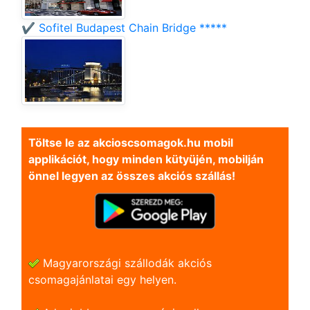
✔️ Sofitel Budapest Chain Bridge *****
Töltse le az akcioscsomagok.hu mobil
applikációt, hogy minden kütyüjén, mobilján
önnel legyen az összes akciós szállás!
Magyarországi szállodák akciós
csomagajánlatai egy helyen.