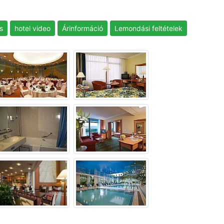
s
hotel video
Árinformáció
Lemondási feltételek