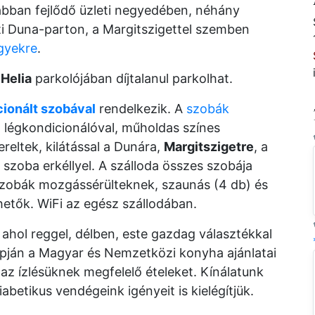
bban fejlődő üzleti negyedében, néhány
sti Duna-parton, a Margitszigettel szemben
egyekre
.
 Helia
parkolójában díjtalanul parkolhat.
ionált szobával
rendelkezik. A
szobák
 légkondicionálóval, műholdas színes
zereltek, kilátással a Dunára,
Margitszigetre
, a
szoba erkéllyel. A szálloda összes szobája
szobák mozgássérülteknek, szaunás (4 db) és
hetők. WiFi az egész szállodában.
, ahol reggel, délben, este gazdag választékkal
pján a Magyar és Nemzetközi konyha ajánlatai
 az ízlésüknek megfelelő ételeket. Kínálatunk
diabetikus vendégeink igényeit is kielégítjük.