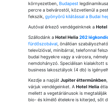
környezetben,
Budapest
legdinamikusa
percre a belvárostól, közvetlenül a pe
fekszik,
gyönyörű kilátással a Budai h
Autóval érkező vendégeinknek a
Hotel
Szállodánk a
Hotel Helia
262 légkondic
fürdőszobával
, önállóan szabályozható
televízióval, minibárral, telefonnal fels
budai hegyekre vagy a városra, némely 
nemdohányzó. Speciálisan kialakított 
business lakosztályok (4 db) is igényel
Kezdje a napját
Jupiter éttermünkben
várjuk vendégeinket. A
Hotel
Helia
étla
mellett a vegetáriánusok is megtalálják
bio- és kímélő ételekre is kiterjed, sőt 