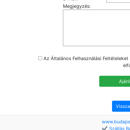
Megjegyzés:
Az Általános Felhasználási Feltételeke
el
Vissza
www.budape
✔️ Szállás B