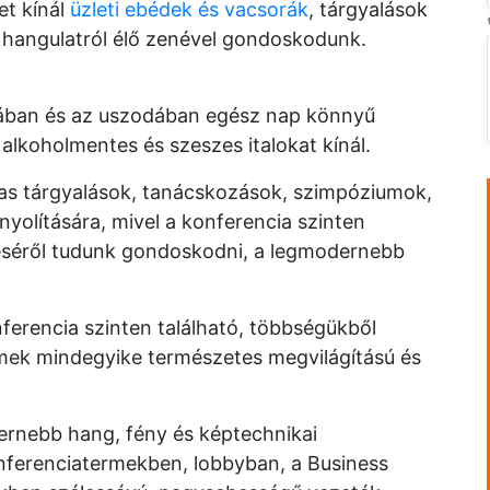
et kínál
üzleti ebédek és vacsorák
, tárgyalások
ó hangulatról élő zenével gondoskodunk.
jában és az uszodában egész nap könnyű
 alkoholmentes és szeszes italokat kínál.
as tárgyalások, tanácskozások, szimpóziumok,
nyolítására, mivel a konferencia szinten
zéséről tudunk gondoskodni, a legmodernebb
nferencia szinten található, többségükből
ermek mindegyike természetes megvilágítású és
ernebb hang, fény és képtechnikai
nferenciatermekben, lobbyban, a Business