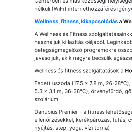
Centerben és más közösségi helyisége
nélküli (WiFi) internethozzáférés igény
Wellness, fitness, kikapcsolódás
a Wel
A Wellness és Fitness szolgáltatásaink
használjuk ki lazítás céljából. Leginká
betegségmegelőző programokra összpo
javasoljuk, akik nagyra becsülik egészs
Wellness és fitness szolgáltatások a
Ho
Fedett uszoda (17.5 x 7.8 m, 26-28°C),
5.3 x 3.1 m, 36-38°C), örvényfürdő, gő
szolárium
Danubius Premier - a fitness lehetősége
ellenőrzésekkel, kerékpározás, futás, 
nyújtás, step, yoga, vízi torna)