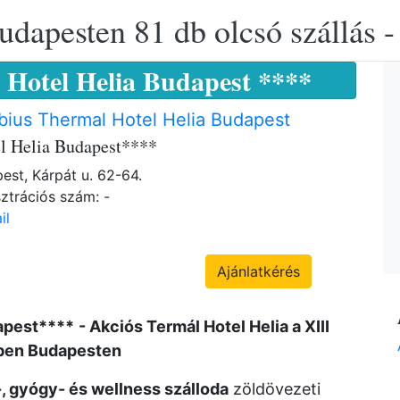
udapesten 81 db olcsó szállás -
Hotel Helia Budapest ****
ius Thermal Hotel Helia Budapest
l Helia Budapest****
est, Kárpát u. 62-64.
ztrációs szám: -
il
Ajánlatkérés
apest****
- Akciós Termál Hotel Helia a XIII
ben Budapesten
-, gyógy- és wellness szálloda
zöldövezeti