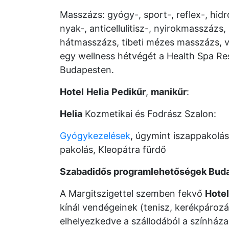
Masszázs: gyógy-, sport-, reflex-, hidro-
nyak-, anticellulitisz-, nyirokmasszázs, 
hátmasszázs, tibeti mézes masszázs, v
egy wellness hétvégét a Health Spa Res
Budapesten.
Hotel
Helia
Pedikűr
,
manikűr
:
Helia
Kozmetikai és Fodrász Szalon:
Gyógykezelések
, úgymint iszappakolás 
pakolás, Kleopátra fürdő
Szabadidős programlehetőségek Bud
A Margitszigettel szemben fekvő
Hotel
kínál vendégeinek (tenisz, kerékpároz
elhelyezkedve a szállodából a színhá