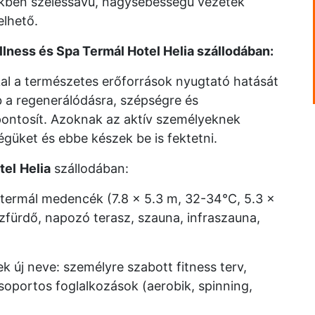
kben szélessávú, nagysebességű vezeték
elhető.
lness és Spa Termál Hotel Helia szállodában:
kal a természetes erőforrások nyugtató hatását
bb a regenerálódásra, szépségre és
ntosít. Azoknak az aktív személyeknek
égüket és ebbe készek be is fektetni.
tel
Helia
szállodában:
 termál medencék (7.8 x 5.3 m, 32-34°C, 5.3 x
zfürdő, napozó terasz, szauna, infraszauna,
k új neve: személyre szabott fitness terv,
csoportos foglalkozások (aerobik, spinning,