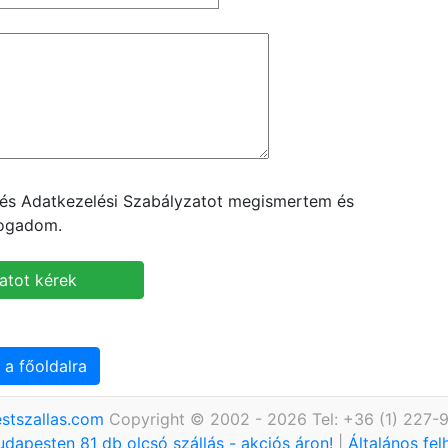
t és Adatkezelési Szabályzatot megismertem és
fogadom.
 a főoldalra
stszallas.com
Copyright © 2002 - 2026 Tel: +36 (1) 227-
udapesten 81 db olcsó szállás - akciós áron!
|
Általános fel