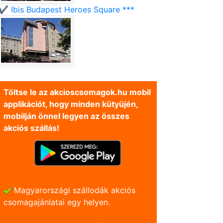
✔️ Ibis Budapest Heroes Square ***
Töltse le az akcioscsomagok.hu mobil
applikációt, hogy minden kütyüjén,
mobilján önnel legyen az összes
akciós szállás!
Magyarországi szállodák akciós
csomagajánlatai egy helyen.