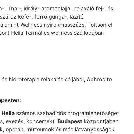
, Thai-, király- aromaolajjal, relaxáló fej-, és
száraz kefe-, forró guriga-, lazító
alamint Wellness nyirokmasszázs. Töltsön el
ort Helia Termál és wellness szállodában
és hidroterápia relaxálás céljából, Aphrodite
apesten:
Helia
számos szabadidős programlehetőséget
ás, evezés, koncertek).
Budapest
központjában
zak, operák, múzeumok és más látványosságok