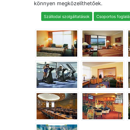
könnyen megközelíthetőek.
Szállodai szolgáltatások
Csoportos foglalá