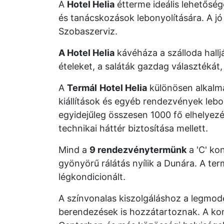
A
Hotel Helia
étterme ideális lehetőség
és tanácskozások lebonyolítására. A j
Szobaszerviz.
A Hotel Helia
kávéháza a szálloda hall
ételeket, a saláták gazdag választékát,
A
Termál
Hotel Helia
különösen alkalm
kiállítások és egyéb rendezvények lebo
egyidejűleg összesen 1000 fő elhelye
technikai háttér biztosítása mellett.
Mind a
9 rendezvénytermünk
a 'C' ko
gyönyörű rálátás nyílik a Dunára. A t
légkondicionált.
A színvonalas kiszolgáláshoz a legmod
berendezések is hozzátartoznak. A ko