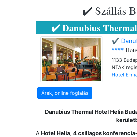
✔️ Szállás B
✔️ Danubius Thermal 
✔️ Danub
Hote
****
1133 Budap
NTAK regis
Hotel E-ma
Árak, online foglalás
Danubius Thermal Hotel Helia Bud
kerület
A
Hotel Helia
,
4 csillagos konferencia