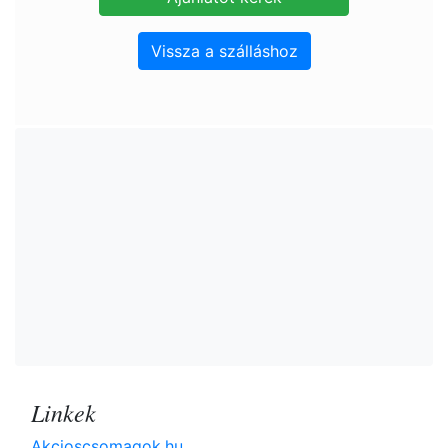
Vissza a szálláshoz
Linkek
Akcioscsomagok.hu