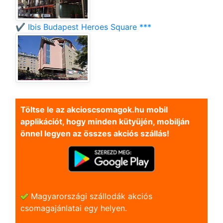
✔️ Ibis Budapest Heroes Square ***
Töltse le az akcioscsomagok.hu mobil
applikációt, hogy minden kütyüjén, mobilján
önnel legyen az összes akciós szállás!
Magyarországi szállodák akciós
csomagajánlatai egy helyen.