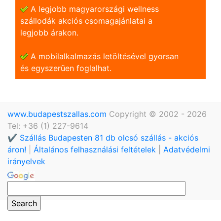
A legjobb magyarországi wellness
szállodák akciós csomagajánlatai a
legjobb árakon.
A mobilalkalmazás letöltésével gyorsan
és egyszerũen foglalhat.
www.budapestszallas.com
Copyright © 2002 - 2026
Tel: +36 (1) 227-9614
✔️ Szállás Budapesten 81 db olcsó szállás - akciós
áron!
|
Általános felhasználási feltételek
|
Adatvédelmi
irányelvek