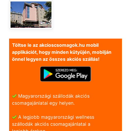
Töltse le az akcioscsomagok.hu mobil
applikációt, hogy minden kütyüjén, mobilján
önnel legyen az összes akciós szállás!
Magyarországi szállodák akciós
csomagajánlatai egy helyen.
A legjobb magyarországi wellness
szállodák akciós csomagajánlatai a
legjobb árakon.