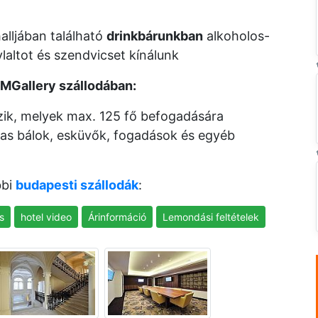
alljában található
drinkbárunkban
alkoholos-
ylaltot és szendvicset kínálunk
MGallery szállodában:
ik, melyek max. 125 fő befogadására
mas bálok, esküvők, fogadások és egyéb
bbi
budapesti szállodák
:
s
hotel video
Árinformáció
Lemondási feltételek