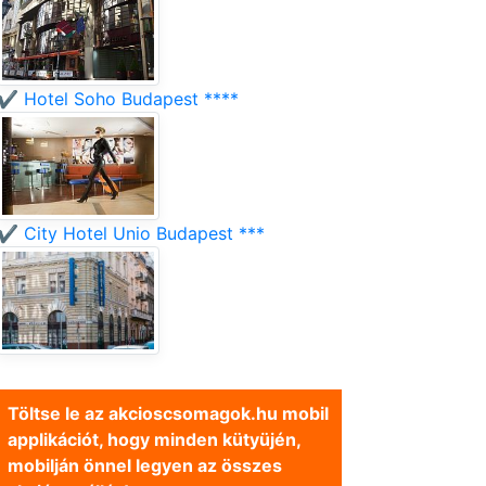
✔️ Hotel Soho Budapest ****
✔️ City Hotel Unio Budapest ***
Töltse le az akcioscsomagok.hu mobil
applikációt, hogy minden kütyüjén,
mobilján önnel legyen az összes