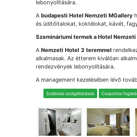
lebonyolítására.
A
budapesti
Hotel Nemzeti
MGallery
h
és üdítőitalokat, koktélokat, kávét, fag
Szemináriumi termek a Hotel Nemzeti 
A
Nemzeti
Hotel
3
teremmel
rendelkez
alkalmasak. Az étterem kiválóan alkal
rendezvények lebonyolítására.
A management kezelésében lévő tová
Szállodai szolgáltatások
Csoportos foglalá