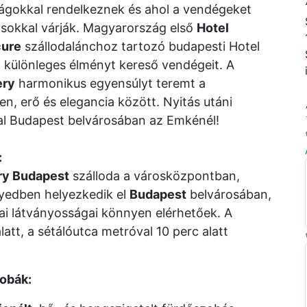
ságokkal rendelkeznek és ahol a vendégeket
ásokkal várják. Magyarország első
Hotel
ure
szállodalánchoz tartozó budapesti Hotel
a különleges élményt kereső vendégeit. A
ery
harmonikus egyensúlyt teremt a
n, erő és elegancia között. Nyitás utáni
sal Budapest belvárosában az Emkénél!
:
ry Budapest
szálloda a városközpontban,
gyedben helyezkedik el
Budapest
belvárosában,
ikai látványosságai könnyen elérhetőek. A
tt, a sétálóutca metróval 10 perc alatt
zobák: