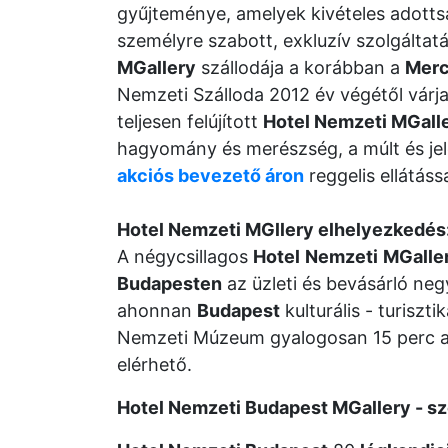
gyűjteménye, amelyek kivételes adott
személyre szabott, exkluzív szolgáltat
MGallery
szállodája a korábban a
Merc
Nemzeti Szálloda 2012 év végétől várj
teljesen felújított
Hotel Nemzeti MGall
hagyomány és merészség, a múlt és jele
akciós bevezető áron
reggelis ellátás
Hotel Nemzeti MGllery elhelyezkedés
A négycsillagos
Hotel
Nemzeti
MGalle
Budapesten
az üzleti és bevásárló ne
ahonnan
Budapest
kulturális - turiszt
Nemzeti Múzeum gyalogosan 15 perc ala
elérhető.
Hotel Nemzeti Budapest MGallery - s