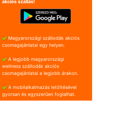
akciós szállás!
Magyarországi szállodák akciós
csomagajánlatai egy helyen.
A legjobb magyarországi
wellness szállodák akciós
csomagajánlatai a legjobb árakon.
A mobilalkalmazás letöltésével
gyorsan és egyszerũen foglalhat.