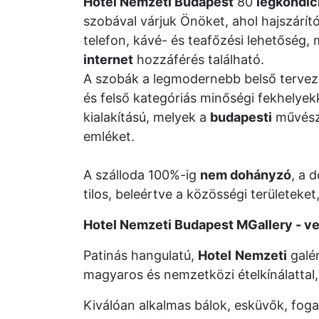
Hotel Nemzeti Budapest
80
légkondic
szobával várjuk Önöket, ahol hajszárít
telefon, kávé- és teafőzési lehetőség, 
internet
hozzáférés található.
A szobák a legmodernebb belső tervezé
és felső kategóriás minőségi fekhelyekk
kialakítású, melyek a
budapesti
művésze
emléket.
A szálloda 100%-ig
nem dohányzó
, a 
tilos, beleértve a közösségi területeket
Hotel Nemzeti Budapest MGallery - v
Patinás hangulatú,
Hotel
Nemzeti
galé
magyaros és nemzetközi ételkínálattal,
Kiválóan alkalmas bálok, esküvők, fo