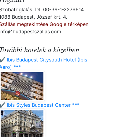
Szobafoglalás Tel: 00-36-1-2279614
1088 Budapest, József krt. 4.
Szállás megtekintése Google térképen
info@budapestszallas.com
További hotelek a közelben
✔️ Ibis Budapest Citysouth Hotel (Ibis
Aero) ***
✔️ Ibis Styles Budapest Center ***