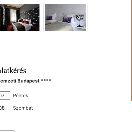
latkérés
Nemzeti Budapest ****
Péntek
Szombat