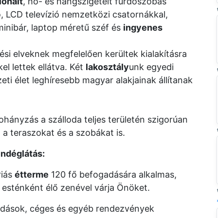
ionált
, hő- és hangszigetelt fürdőszobás
ó, LCD televízió nemzetközi csatornákkal,
minibár, laptop méretű széf és
ingyenes
si elveknek megfelelően kerültek kialakításra
el lettek ellátva. Két
lakosztály
unk egyedi
ti élet leghíresebb magyar alakjainak állítanak
dohányzás a szálloda teljes területén szigorúan
, a teraszokat és a szobákat is.
endéglátás:
riás
étterme
120 fő befogadására alkalmas,
 esténként élő zenével várja Önöket.
gadások, céges és egyéb rendezvények