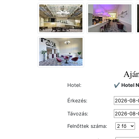
Aján
Hotel:
✔️ Hotel 
Érkezés:
Távozás:
Felnőttek száma: