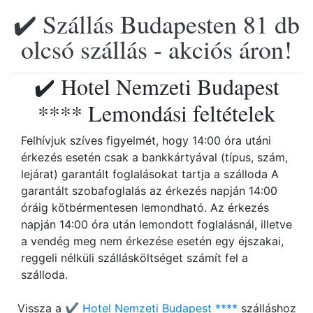
✔️ Szállás Budapesten 81 db
olcsó szállás - akciós áron!
✔️ Hotel Nemzeti Budapest
**** Lemondási feltételek
Felhívjuk szíves figyelmét, hogy 14:00 óra utáni
érkezés esetén csak a bankkártyával (típus, szám,
lejárat) garantált foglalásokat tartja a szálloda A
garantált szobafoglalás az érkezés napján 14:00
óráig kötbérmentesen lemondható. Az érkezés
napján 14:00 óra után lemondott foglalásnál, illetve
a vendég meg nem érkezése esetén egy éjszakai,
reggeli nélküli szállásköltséget számít fel a
szálloda.
Vissza a
✔️ Hotel Nemzeti Budapest ****
szálláshoz