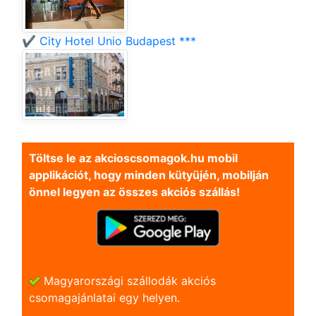
✔️ City Hotel Unio Budapest ***
Töltse le az akcioscsomagok.hu mobil
applikációt, hogy minden kütyüjén, mobilján
önnel legyen az összes akciós szállás!
Magyarországi szállodák akciós
csomagajánlatai egy helyen.