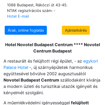
1088 Budapest, Rákóczi út 43-45.
NTAK regisztrációs szám: -
Hotel E-mail
Árak, online foglalás
Ajánlatkérés
Hotel Novotel Budapest Centrum **** Novotel
Centrum Budapest
A restaurált és felújított régi épület, - az
egykori
Palace Hotel
-, új szárnyépületek harmonikus
együttesével bővülve 2002 augusztusától
Novotel Budapest Centrum
szállodaként kívánja
a modern üzleti és turisztikai utazók igényeit és
kényelmét szolgálni.
A műemlékvédelmi igényességgel
felújított