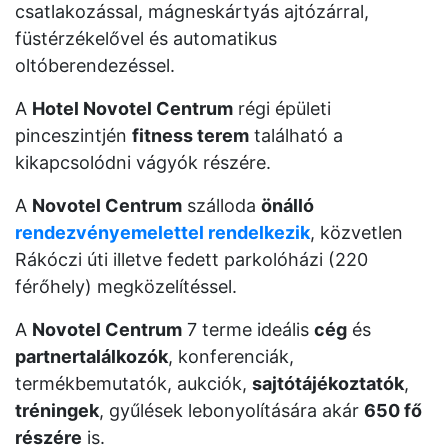
csatlakozással, mágneskártyás ajtózárral,
füstérzékelővel és automatikus
oltóberendezéssel.
A
Hotel Novotel Centrum
régi épületi
pinceszintjén
fitness terem
található a
kikapcsolódni vágyók részére.
A
Novotel Centrum
szálloda
önálló
rendezvényemelettel rendelkezik
, közvetlen
Rákóczi úti illetve fedett parkolóházi (220
férőhely) megközelítéssel.
A
Novotel Centrum
7 terme ideális
cég
és
partnertalálkozók
, konferenciák,
termékbemutatók, aukciók,
sajtótájékoztatók
,
tréningek
, gyűlések lebonyolítására akár
650 fő
részére
is.