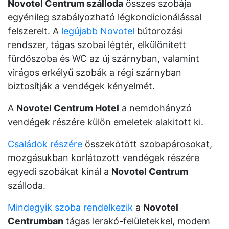
Novotel Centrum szálloda
összes szobája
egyénileg szabályozható légkondicionálással
felszerelt. A
legújabb Novotel
bútorozási
rendszer, tágas szobai légtér, elkülönített
fürdőszoba és WC az új szárnyban, valamint
virágos erkélyű szobák a régi szárnyban
biztosítják a vendégek kényelmét.
A
Novotel Centrum Hotel
a nemdohányzó
vendégek részére külön emeletek alakitott ki.
Családok részére
összekötött szobapárosokat,
mozgásukban korlátozott vendégek részére
egyedi szobákat kínál a
Novotel Centrum
szálloda.
Mindegyik szoba rendelkezik
a
Novotel
Centrumban
tágas lerakó-felületekkel, modem