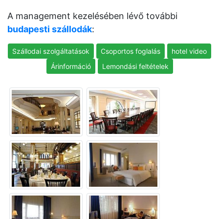
A management kezelésében lévő további
budapesti szállodák
:
Szállodai szolgáltatások
Csoportos foglalás
hotel video
Árinformáció
Lemondási feltételek