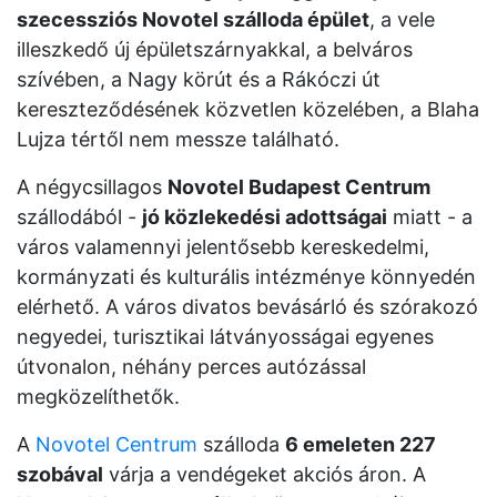
szecessziós Novotel szálloda épület
, a vele
illeszkedő új épületszárnyakkal, a belváros
szívében, a Nagy körút és a Rákóczi út
kereszteződésének közvetlen közelében, a Blaha
Lujza tértől nem messze található.
A négycsillagos
Novotel Budapest Centrum
szállodából -
jó közlekedési adottságai
miatt - a
város valamennyi jelentősebb kereskedelmi,
kormányzati és kulturális intézménye könnyedén
elérhető. A város divatos bevásárló és szórakozó
negyedei, turisztikai látványosságai egyenes
útvonalon, néhány perces autózással
megközelíthetők.
A
Novotel Centrum
szálloda
6 emeleten 227
szobával
várja a vendégeket akciós áron. A