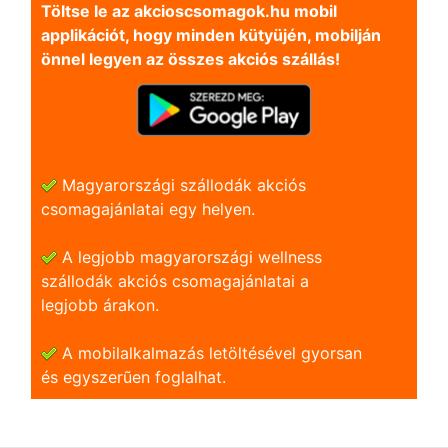
Töltse le az akcioscsomagok.hu mobil
applikációt, hogy minden kütyüjén, mobilján
önnel legyen az összes akciós szállás!
Magyarországi szállodák akciós
csomagajánlatai egy helyen.
A legjobb magyarországi wellness
szállodák akciós csomagajánlatai a
legjobb árakon.
A mobilalkalmazás letöltésével gyorsan
és egyszerũen foglalhat.