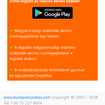
önnel legyen az összes akciós szállás!
Magyarországi szállodák akciós
csomagajánlatai egy helyen.
A legjobb magyarországi wellness
szállodák akciós csomagajánlatai a
legjobb árakon.
A mobilalkalmazás letöltésével gyorsan
és egyszerũen foglalhat.
www.budapestszallas.com
Copyright © 2002 - 2026
Tel: +36 (1) 227-9614