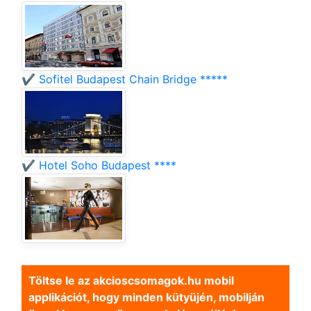
✔️ Sofitel Budapest Chain Bridge *****
✔️ Hotel Soho Budapest ****
Töltse le az akcioscsomagok.hu mobil
applikációt, hogy minden kütyüjén, mobilján