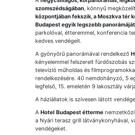
A
négycsillagos, körpanorámás, légko
szomszédságában
, könnyű megközelí
központjában fekszik, a Moszkva tér 
Budapest egyik legszebb panorámáját
parkolóval, étteremmel, konferencia te
kedves vendégeit.
A gyönyörű panorámával rendelkező
H
kényelemmel felszerelt fürdőszobás sz
televízió műholdas és filmprogramokkal,
rendelkezésére. 40 nemdohányzó, 5 eg
legfelső, 15. emeletén 9 lakosztály vár
A háziállatok is szívesen látott vendég
A
Hotel
Budapest étterme
nemzetközi 
a Nyári terasz grill látványkonyhával, 
vendégeket.