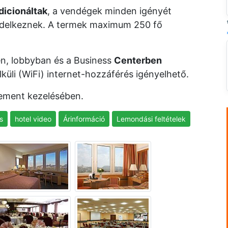
dicionáltak
, a vendégek minden igényét
rendelkeznek. A termek maximum 250 fő
n, lobbyban és a Business
Centerben
üli (WiFi) internet-hozzáférés igényelhető.
ment kezelésében.
s
hotel video
Árinformáció
Lemondási feltételek