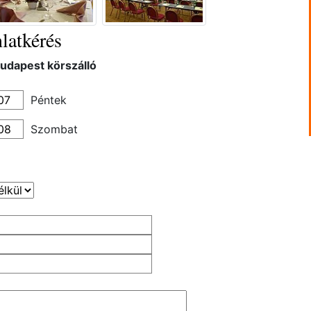
latkérés
Budapest körszálló
Péntek
Szombat