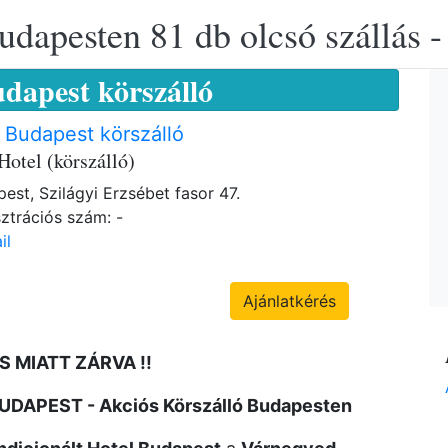
udapesten 81 db olcsó szállás -
udapest körszálló
 Budapest körszálló
Hotel (körszálló)
est, Szilágyi Erzsébet fasor 47.
ztrációs szám: -
il
Ajánlatkérés
S MIATT ZÁRVA !!
 BUDAPEST - Akciós Körszálló Budapesten