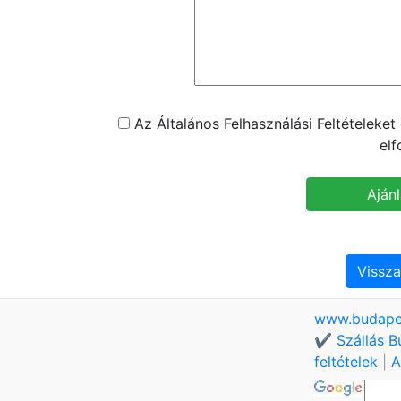
Az Általános Felhasználási Feltételeke
el
Vissza
www.budape
✔️ Szállás B
feltételek
|
A