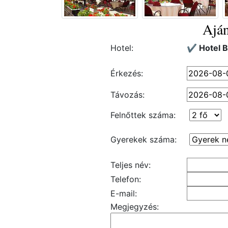
Aján
Hotel:
✔️ Hotel 
Érkezés:
Távozás:
Felnőttek száma:
Gyerekek száma:
Teljes név:
Telefon:
E-mail:
Megjegyzés: