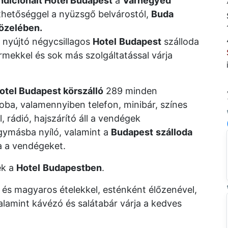
ndicionált Hotel Budapest
a
Várnegyed
thetőséggel a nyüzsgő belvárostól,
Buda
közelében.
nyújtó négycsillagos
Hotel
Budapest
szálloda
rmekkel és sok más szolgáltatással várja
otel Budapest körszálló
289 minden
oba, valamennyiben telefon, minibár, színes
 rádió, hajszárító áll a vendégek
ymásba nyíló, valamint a
Budapest
szálloda
ja a vendégeket.
ek a
Hotel
Budapestben
.
és magyaros ételekkel, esténként élőzenével,
valamint kávézó és salátabár várja a kedves