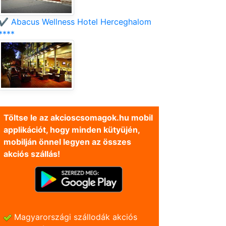
✔️ Abacus Wellness Hotel Herceghalom
****
Töltse le az akcioscsomagok.hu mobil
applikációt, hogy minden kütyüjén,
mobilján önnel legyen az összes
akciós szállás!
Magyarországi szállodák akciós