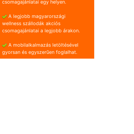
csomagajánlatai egy helyen.
A legjobb magyarországi
wellness szállodák akciós
csomagajánlatai a legjobb árakon.
A mobilalkalmazás letöltésével
gyorsan és egyszerũen foglalhat.