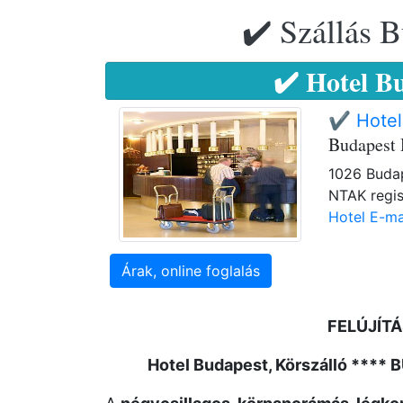
✔️ Szállás B
✔️ Hotel B
✔️ Hotel
Budapest 
1026 Budap
NTAK regis
Hotel E-ma
Árak, online foglalás
FELÚJÍTÁ
Hotel Budapest, Körszálló ****