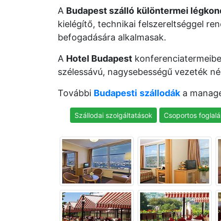
A
Budapest szálló
különtermei légkon
kielégítő, technikai felszereltséggel 
befogadására alkalmasak.
A
Hotel Budapest
konferenciatermeibe
szélessávú, nagysebességű vezeték nélk
További
Budapesti
szállodák
a manage
Szállodai szolgáltatások
Csoportos foglalá