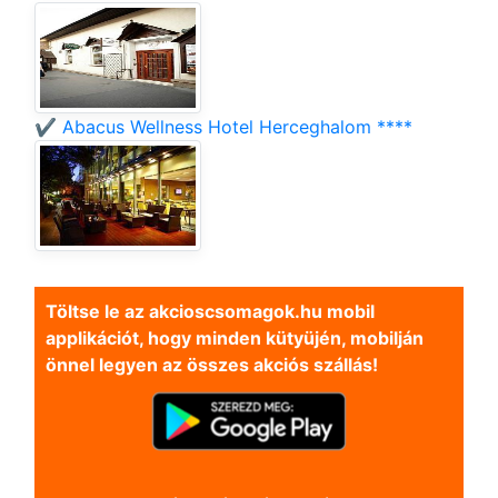
✔️ Abacus Wellness Hotel Herceghalom ****
Töltse le az akcioscsomagok.hu mobil
applikációt, hogy minden kütyüjén, mobilján
önnel legyen az összes akciós szállás!