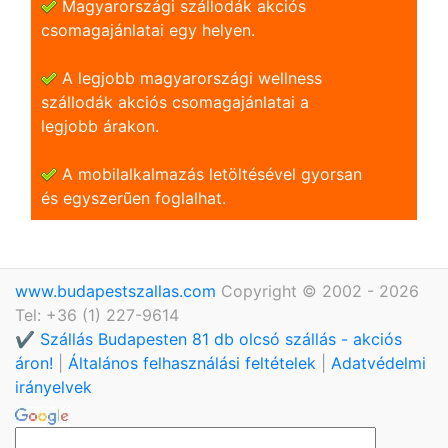
Magyarországi szállodák akciós
csomagajánlatai egy helyen.
A legjobb magyarországi wellness
szállodák akciós csomagajánlatai a
legjobb árakon.
A mobilalkalmazás letöltésével gyorsan
és egyszerũen foglalhat.
www.budapestszallas.com
Copyright © 2002 - 2026
Tel: +36 (1) 227-9614
✔️ Szállás Budapesten 81 db olcsó szállás - akciós
áron!
|
Általános felhasználási feltételek
|
Adatvédelmi
irányelvek