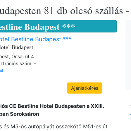
udapesten 81 db olcsó szállás -
estline Budapest ***
tel Bestline Budapest ***
Hotel Budapest
est, Ócsai út 4.
ztrációs szám: -
il
Ajánlatkérés
iós CE Bestline Hotel Budapesten a XXIII.
tben Soroksáron
s és M5-ös autópályát összekötő M51-es út