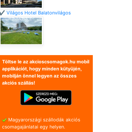
✔️ Világos Hotel Balatonvilágos
Töltse le az akcioscsomagok.hu mobil
applikációt, hogy minden kütyüjén,
mobilján önnel legyen az összes
akciós szállás!
Magyarországi szállodák akciós
csomagajánlatai egy helyen.