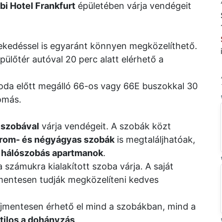
bi Hotel Frankfurt
épületében várja vendégeit
kedéssel is egyaránt könnyen megközelíthető.
pülőtér autóval 20 perc alatt elérhető a
loda előtt megálló 66-os vagy 66E buszokkal 30
lomás.
 szobával
várja vendégeit. A szobák közt
rom- és négyágyas szobák
is megtaláljhatóak,
 hálószobás apartmanok
.
számukra kialakított szoba várja. A saját
mentesen tudják megközelíteni kedves
íjmentesen érhető el mind a szobákban, mind a
tilos a dohányzás
.