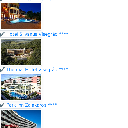
✔️ Hotel Silvanus Visegrád ****
✔️ Thermal Hotel Visegrád ****
✔️ Park Inn Zalakaros ****