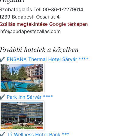
Szobafoglalás Tel: 00-36-1-2279614
1239 Budapest, Ócsai út 4.
Szállás megtekintése Google térképen
info@budapestszallas.com
További hotelek a közelben
✔️ ENSANA Thermal Hotel Sárvár ****
✔️ Park Inn Sárvár ****
✔️ Tó Wellness Hotel Bánk ***