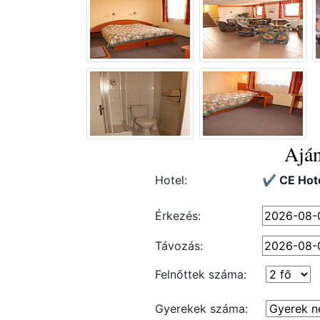
Aján
Hotel:
✔️ CE Hot
Érkezés:
Távozás:
Felnőttek száma:
Gyerekek száma: