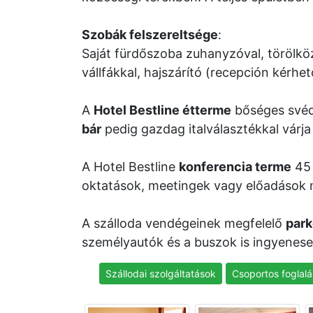
Szobák felszereltsége
:
Saját fürdőszoba zuhanyzóval, törölköz
vállfákkal, hajszárító (recepción kérhet
A
Hotel Bestline étterme
bőséges svéda
bár
pedig gazdag italválasztékkal várj
A Hotel Bestline
konferencia terme
45 
oktatások, meetingek vagy előadások
A szálloda vendégeinek megfelelő
park
személyautók és a buszok is ingyenes
Szállodai szolgáltatások
Csoportos foglalá