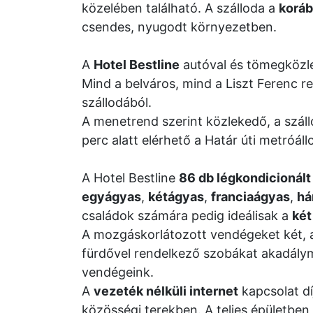
közelében található. A szálloda a
koráb
csendes, nyugodt környezetben.
A
Hotel Bestline
autóval és tömegközle
Mind a belváros, mind a Liszt Ferenc re
szállodából.
A menetrend szerint közlekedő, a szál
perc alatt elérhető a Határ úti metróál
A Hotel Bestline
86 db légkondicionált
egyágyas
,
kétágyas
,
franciaágyas
,
há
családok számára pedig ideálisak a
két
A mozgáskorlátozott vendégeket két, a 
fürdővel rendelkező szobákat akadály
vendégeink.
A
vezeték nélküli internet
kapcsolat d
közösségi terekben. A teljes épületben