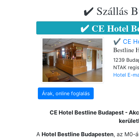
✔️ Szállás B
✔️ CE Hotel B
✔️ CE Ho
Bestline 
1239 Budap
NTAK regis
Hotel E-ma
Árak, online foglalás
CE Hotel Bestline Budapest - Akc
kerüle
A
Hotel Bestline Budapesten
, az M0-á