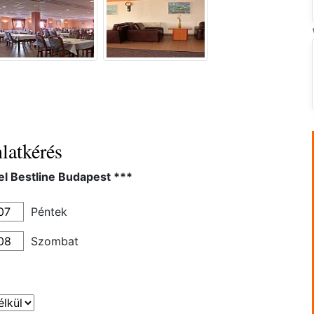
latkérés
el Bestline Budapest ***
Péntek
Szombat