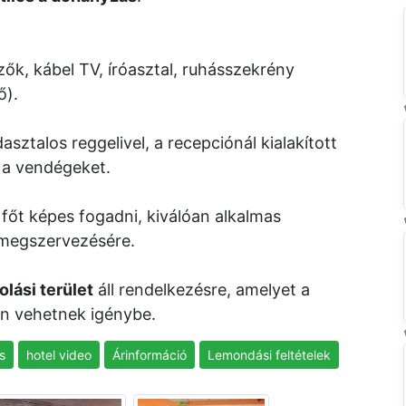
ők, kábel TV, íróasztal, ruhásszekrény
ő).
sztalos reggelivel, a recepciónál kialakított
a a vendégeket.
főt képes fogadni, kiválóan alkalmas
 megszervezésére.
olási terület
áll rendelkezésre, amelyet a
en vehetnek igénybe.
s
hotel video
Árinformáció
Lemondási feltételek