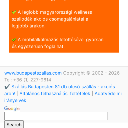
A legjobb magyarországi wellness
szállodák akciós csomagajánlatai a
legjobb árakon.
A mobilalkalmazás letöltésével gyorsan
és egyszerũen foglalhat.
www.budapestszallas.com
Copyright © 2002 - 2026
Tel: +36 (1) 227-9614
✔️ Szállás Budapesten 81 db olcsó szállás - akciós
áron!
|
Általános felhasználási feltételek
|
Adatvédelmi
irányelvek