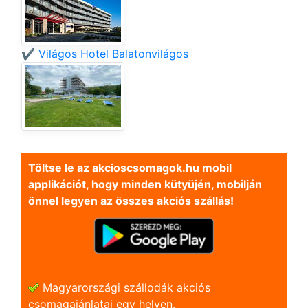
✔️ Világos Hotel Balatonvilágos
Töltse le az akcioscsomagok.hu mobil
applikációt, hogy minden kütyüjén, mobilján
önnel legyen az összes akciós szállás!
Magyarországi szállodák akciós
csomagajánlatai egy helyen.