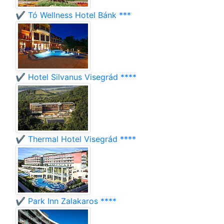
✔️ Tó Wellness Hotel Bánk ***
✔️ Hotel Silvanus Visegrád ****
✔️ Thermal Hotel Visegrád ****
✔️ Park Inn Zalakaros ****