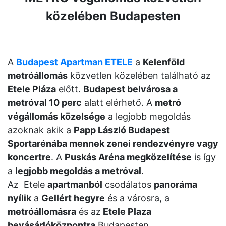
közelében Budapesten
A
Budapest Apartman ETELE
a
Kelenföld
metróállomás
közvetlen közelében található az
Etele Pláza
előtt.
Budapest belvárosa a
metróval 10 perc
alatt elérhető. A
metró
végállomás közelsége
a legjobb megoldás
azoknak akik a
Papp László Budapest
Sportarénába mennek zenei rendezvényre vagy
koncertre
. A
Puskás Aréna megközelítése
is így
a
legjobb megoldás a metróval
.
Az Etele
apartmanból
csodálatos
panoráma
nyílik
a
Gellért hegyre
és a városra, a
metróállomásra
és az
Etele Plaza
bevásárlóközpontra
Budapesten.