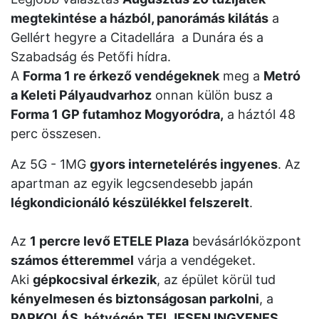
megtekintése a házból, panorámás kilátás
a
Gellért hegyre a Citadellára a Dunára és a
Szabadság és Petőfi hídra.
A
Forma 1 re érkező vendégeknek
meg a
Metró
a Keleti Pályaudvarhoz
onnan külön busz a
Forma 1 GP futamhoz Mogyoródra,
a háztól 48
perc összesen.
Az 5G - 1MG
gyors internetelérés ingyenes
. Az
apartman az egyik legcsendesebb japán
légkondicionáló készülékkel felszerelt
.
Az
1 percre levő ETELE Plaza
bevásárlóközpont
számos étteremmel
várja a vendégeket.
Aki
gépkocsival érkezik
, az épület körül tud
kényelmesen és biztonságosan parkolni
, a
PARKOLÁS hétvégén TELJESEN INGYENES