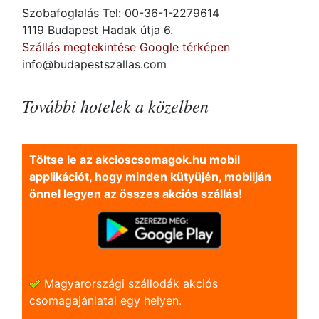
Szobafoglalás Tel: 00-36-1-2279614
1119 Budapest Hadak útja 6.
Szállás megtekintése Google térképen
info@budapestszallas.com
További hotelek a közelben
Töltse le az akcioscsomagok.hu mobil
applikációt, hogy minden kütyüjén, mobilján
önnel legyen az összes akciós szállás!
Magyarországi szállodák akciós
csomagajánlatai egy helyen.