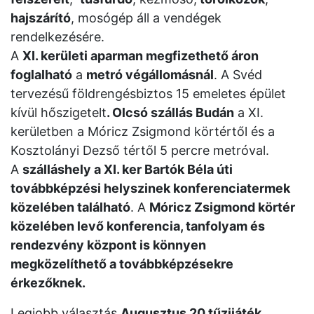
hajszárító
, mosógép áll a vendégek
rendelkezésére.
A
XI. kerületi aparman megfizethető áron
foglalható
a
metró végállomásnál
. A Svéd
tervezésű földrengésbiztos 15 emeletes épület
kívül hőszigetelt
. Olcsó szállás Budán
a XI.
kerületben a Móricz Zsigmond körtértől és a
Kosztolányi Dezső tértől 5 percre metróval.
A
szálláshely a XI. ker Bartók Béla úti
továbbképzési helyszinek konferenciatermek
közelében található
. A
Móricz Zsigmond körtér
közelében levő konferencia, tanfolyam és
rendezvény központ is könnyen
megközelíthető a továbbképzésekre
érkezőknek.
Legjobb választás
Augusztus 20 tűzijáték