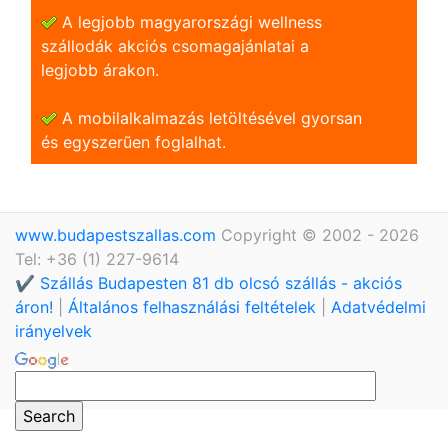
A legjobb magyarországi wellness
szállodák akciós csomagajánlatai a
legjobb árakon.
A mobilalkalmazás letöltésével gyorsan
és egyszerũen foglalhat.
www.budapestszallas.com
Copyright © 2002 - 2026
Tel: +36 (1) 227-9614
✔️ Szállás Budapesten 81 db olcsó szállás - akciós
áron!
|
Általános felhasználási feltételek
|
Adatvédelmi
irányelvek