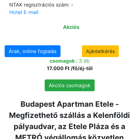
NTAK regisztrációs szám: -
Hotel E-mail
Akciós
Árak, online foglalás
Ajánlatkérés
csomagok :
3 db
17.000 Ft /fő/éj-től
Akciós csomagok
Budapest Apartman Etele -
Megfizethető szállás a Kelenföldi
pályaudvar, az Etele Pláza és a
METRÓ végállomás közvetlen