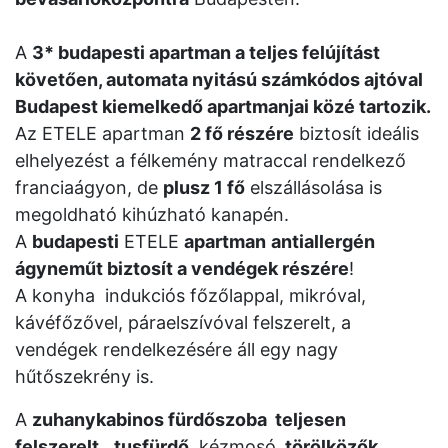
A
3* budapesti apartman a teljes felújítást
követően, automata nyitású számkódos ajtóval
Budapest kiemelkedő apartmanjai közé tartozik.
Az ETELE apartman
2 fő részére
biztosít ideális
elhelyezést a félkemény matraccal rendelkező
franciaágyon, de
plusz 1 fő
elszállásolása is
megoldható kihúzható kanapén.
A
budapesti
ETELE
apartman
antiallergén
ágyneműt biztosít a vendégek részére
!
A konyha indukciós főzőlappal, mikróval,
kávéfőzővel, páraelszívóval felszerelt, a
vendégek rendelkezésére áll egy nagy
hűtőszekrény is.
A
zuhanykabinos fürdőszoba teljesen
felszerelt
,
tusfürdő
, kézmosó,
törölközők
,