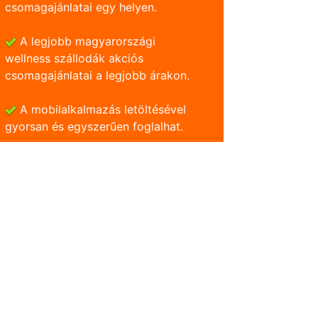
csomagajánlatai egy helyen.
A legjobb magyarországi
wellness szállodák akciós
csomagajánlatai a legjobb árakon.
A mobilalkalmazás letöltésével
gyorsan és egyszerũen foglalhat.