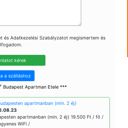
ket és Adatkezelési Szabályzatot megismertem és
lfogadom.
a a szálláshoz
️ Budapest Apartman Etele ***
udapesten apartmanban (min. 2 éj)
6.08.23
pesten apartmanban (min. 2 éj) 19.500 Ft / fő /
ingyenes WiFi /