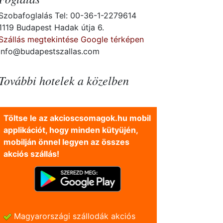
Szobafoglalás Tel: 00-36-1-2279614
1119 Budapest Hadak útja 6.
Szállás megtekintése Google térképen
info@budapestszallas.com
További hotelek a közelben
Töltse le az akcioscsomagok.hu mobil
applikációt, hogy minden kütyüjén,
mobilján önnel legyen az összes
akciós szállás!
Magyarországi szállodák akciós