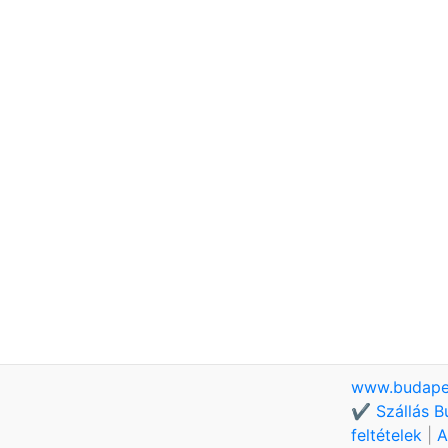
www.budape
✔️ Szállás B
feltételek
|
A