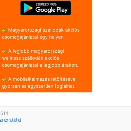
Magyarországi szállodák akciós
csomagajánlatai egy helyen.
A legjobb magyarországi
wellness szállodák akciós
csomagajánlatai a legjobb árakon.
A mobilalkalmazás letöltésével
gyorsan és egyszerũen foglalhat.
9614
használási