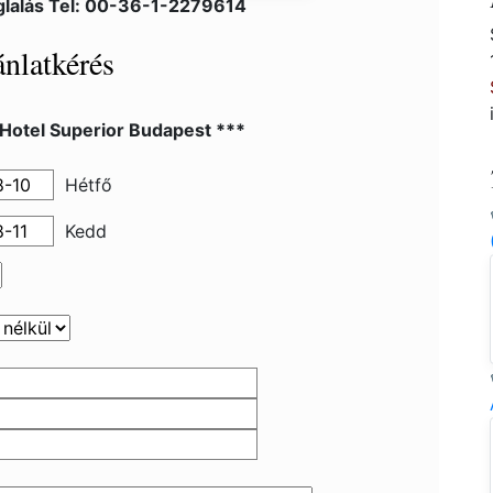
lalás Tel: 00-36-1-2279614
nlatkérés
 Hotel Superior Budapest ***
Hétfő
Kedd