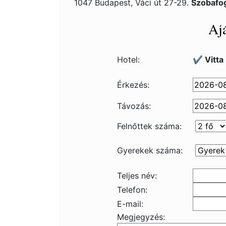
1047 Budapest, Váci út 27-29.
Szobafog
Ajá
Hotel:
✔️ Vitta
Érkezés:
Távozás:
Felnőttek száma:
Gyerekek száma:
Teljes név:
Telefon:
E-mail:
Megjegyzés: