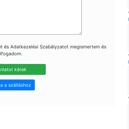
ket és Adatkezelési Szabályzatot megismertem és
lfogadom.
a a szálláshoz