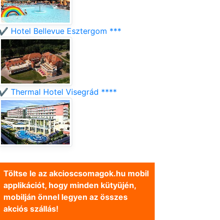
✔️ Hotel Bellevue Esztergom ***
✔️ Thermal Hotel Visegrád ****
Töltse le az akcioscsomagok.hu mobil
applikációt, hogy minden kütyüjén,
mobilján önnel legyen az összes
akciós szállás!