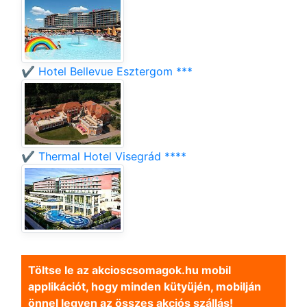
✔️ Hotel Bellevue Esztergom ***
✔️ Thermal Hotel Visegrád ****
Töltse le az akcioscsomagok.hu mobil
applikációt, hogy minden kütyüjén, mobilján
önnel legyen az összes akciós szállás!