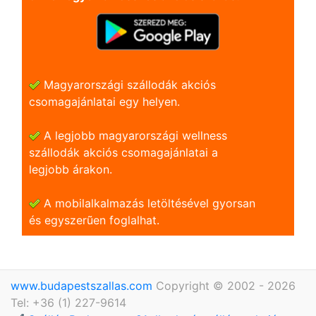
Magyarországi szállodák akciós
csomagajánlatai egy helyen.
A legjobb magyarországi wellness
szállodák akciós csomagajánlatai a
legjobb árakon.
A mobilalkalmazás letöltésével gyorsan
és egyszerũen foglalhat.
www.budapestszallas.com
Copyright © 2002 - 2026
Tel: +36 (1) 227-9614