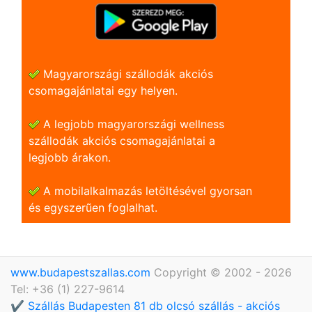
Magyarországi szállodák akciós
csomagajánlatai egy helyen.
A legjobb magyarországi wellness
szállodák akciós csomagajánlatai a
legjobb árakon.
A mobilalkalmazás letöltésével gyorsan
és egyszerũen foglalhat.
www.budapestszallas.com
Copyright © 2002 - 2026
Tel: +36 (1) 227-9614
✔️ Szállás Budapesten 81 db olcsó szállás - akciós