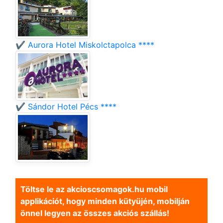
✔️ Aurora Hotel Miskolctapolca ****
✔️ Sándor Hotel Pécs ****
Töltse le az akcioscsomagok.hu mobil
applikációt, hogy minden kütyüjén, mobilján
önnel legyen az összes akciós szállás!