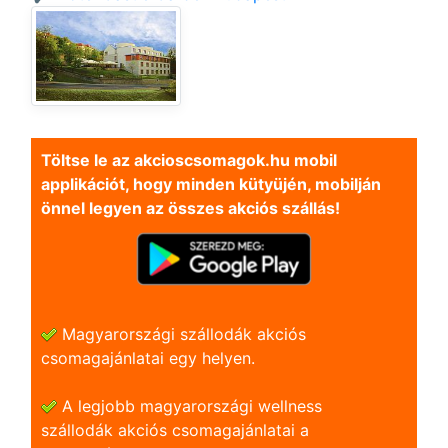
Töltse le az akcioscsomagok.hu mobil
applikációt, hogy minden kütyüjén, mobilján
önnel legyen az összes akciós szállás!
Magyarországi szállodák akciós
csomagajánlatai egy helyen.
A legjobb magyarországi wellness
szállodák akciós csomagajánlatai a