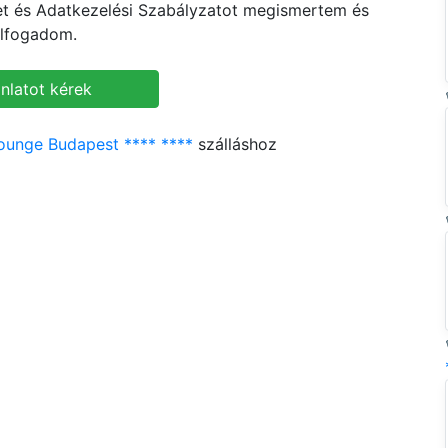
ket és Adatkezelési Szabályzatot megismertem és
lfogadom.
ounge Budapest **** ****
szálláshoz