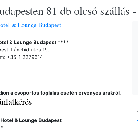
udapesten 81 db olcsó szállás -
otel & Lounge Budapest
*
otel & Lounge Budapest ****
est, Lánchíd utca 19.
ám: +36-1-2279614
djön a csoportos foglalás esetén érvényes árakról.
nlatkérés
 Hotel & Lounge Budapest
**