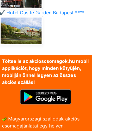
✔️ Hotel Castle Garden Budapest ****
Töltse le az akcioscsomagok.hu mobil
applikációt, hogy minden kütyüjén,
mobilján önnel legyen az összes
akciós szállás!
Magyarországi szállodák akciós
csomagajánlatai egy helyen.