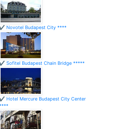
✔️ Novotel Budapest City ****
✔️ Sofitel Budapest Chain Bridge *****
✔️ Hotel Mercure Budapest City Center
****