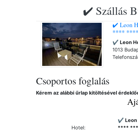
✔️ Szállás B
✔️ Leon H
**** ***
✔️ Leon H
1013 Budap
Telefonsz
Csoportos foglalás
Kérem az alábbi űrlap kitöltésével érdeklő
Ajá
✔️ Leon
Hotel:
**** **