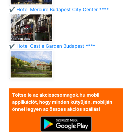
✔️ Hotel Mercure Budapest City Center ****
✔️ Hotel Castle Garden Budapest ****
Töltse le az akcioscsomagok.hu mobil
applikációt, hogy minden kütyüjén, mobilján
önnel legyen az összes akciós szállás!