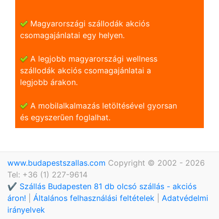
Magyarországi szállodák akciós
csomagajánlatai egy helyen.
A legjobb magyarországi wellness
szállodák akciós csomagajánlatai a
legjobb árakon.
A mobilalkalmazás letöltésével gyorsan
és egyszerũen foglalhat.
www.budapestszallas.com
Copyright © 2002 - 2026
Tel: +36 (1) 227-9614
✔️ Szállás Budapesten 81 db olcsó szállás - akciós
áron!
|
Általános felhasználási feltételek
|
Adatvédelmi
irányelvek