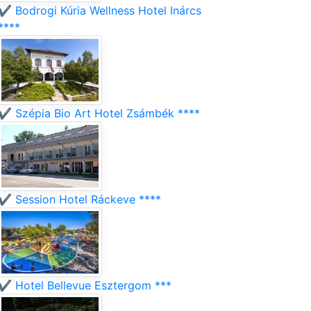
✔️ Bodrogi Kúria Wellness Hotel Inárcs
****
✔️ Szépia Bio Art Hotel Zsámbék ****
✔️ Session Hotel Ráckeve ****
✔️ Hotel Bellevue Esztergom ***