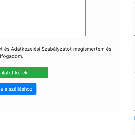
ket és Adatkezelési Szabályzatot megismertem és
lfogadom.
a a szálláshoz