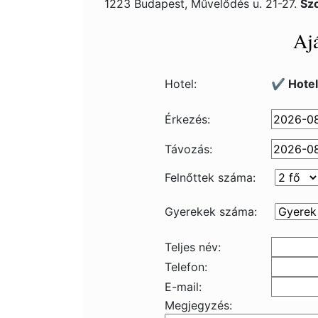
1223 Budapest, Művelődés u. 21-27.
Sz
Ajá
Hotel:
✔️ Hotel
Érkezés:
Távozás:
Felnőttek száma:
Gyerekek száma:
Teljes név:
Telefon:
E-mail:
Megjegyzés: