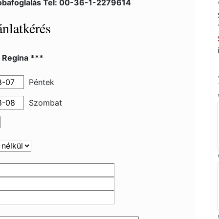
obafoglalás Tel: 00-36-1-2279614
nlatkérés
 Regina ***
Péntek
Szombat