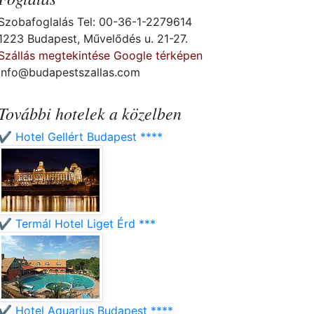
Szobafoglalás Tel: 00-36-1-2279614
1223 Budapest, Művelődés u. 21-27.
Szállás megtekintése Google térképen
info@budapestszallas.com
További hotelek a közelben
✔️ Hotel Gellért Budapest ****
✔️ Termál Hotel Liget Érd ***
✔️ Hotel Aquarius Budapest ****