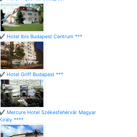
✔️ Hotel Ibis Budapest Centrum ***
✔️ Hotel Griff Budapest ***
✔️ Mercure Hotel Székesfehérvár Magyar
Király ****