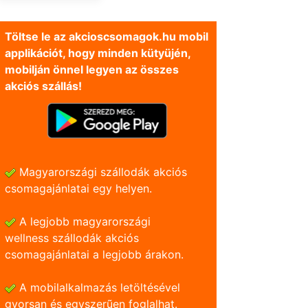
Töltse le az akcioscsomagok.hu mobil
applikációt, hogy minden kütyüjén,
mobilján önnel legyen az összes
akciós szállás!
Magyarországi szállodák akciós
csomagajánlatai egy helyen.
A legjobb magyarországi
wellness szállodák akciós
csomagajánlatai a legjobb árakon.
A mobilalkalmazás letöltésével
gyorsan és egyszerũen foglalhat.