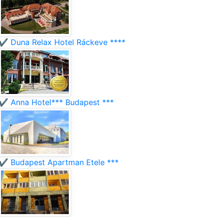
✔️ Duna Relax Hotel Ráckeve ****
✔️ Anna Hotel*** Budapest ***
✔️ Budapest Apartman Etele ***