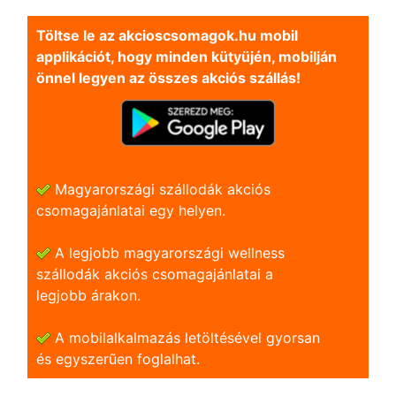
Töltse le az akcioscsomagok.hu mobil
applikációt, hogy minden kütyüjén, mobilján
önnel legyen az összes akciós szállás!
Magyarországi szállodák akciós
csomagajánlatai egy helyen.
A legjobb magyarországi wellness
szállodák akciós csomagajánlatai a
legjobb árakon.
A mobilalkalmazás letöltésével gyorsan
és egyszerũen foglalhat.