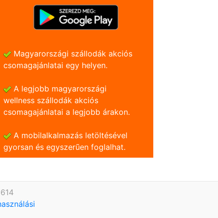
Magyarországi szállodák akciós
csomagajánlatai egy helyen.
A legjobb magyarországi
wellness szállodák akciós
csomagajánlatai a legjobb árakon.
A mobilalkalmazás letöltésével
gyorsan és egyszerũen foglalhat.
9614
használási