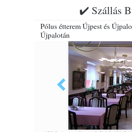
✔️ Szállás B
Pólus étterem Újpest és Újpalo
Újpalotán