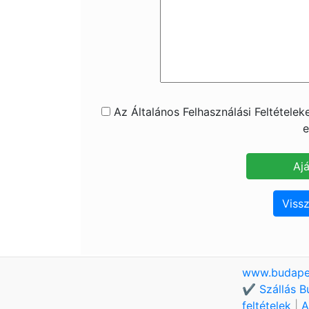
Az Általános Felhasználási Feltétele
e
Vissz
www.budape
✔️ Szállás B
feltételek
|
A