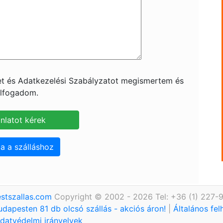
ket és Adatkezelési Szabályzatot megismertem és
lfogadom.
a a szálláshoz
stszallas.com
Copyright © 2002 - 2026 Tel: +36 (1) 227-
udapesten 81 db olcsó szállás - akciós áron!
|
Általános fel
datvédelmi irányelvek