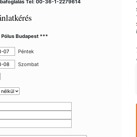
bafoglalás Tel: 00-36-1-2279614
nlatkérés
l Pólus Budapest ***
Péntek
Szombat