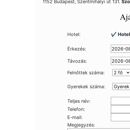
1152 Budapest, Szentmihályi út 131.
Szo
Ajá
Hotel:
✔️ Hote
Érkezés:
Távozás:
Felnőttek száma:
Gyerekek száma:
Teljes név:
Telefon:
E-mail:
Megjegyzés: