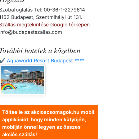
Szobafoglalás Tel: 00-36-1-2279614
1152 Budapest, Szentmihályi út 131.
Szállás megtekintése Google térképen
info@budapestszallas.com
További hotelek a közelben
✔️ Aquaworld Resort Budapest ****
Töltse le az akcioscsomagok.hu mobil
applikációt, hogy minden kütyüjén,
mobilján önnel legyen az összes
akciós szállás!