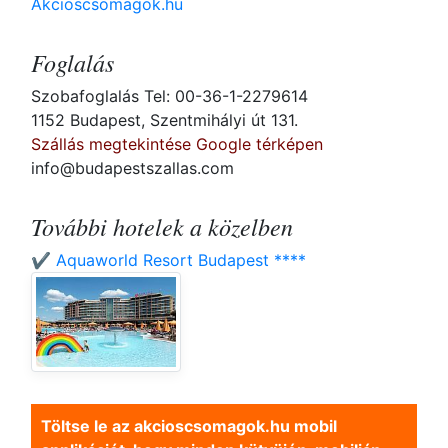
Akcioscsomagok.hu
Foglalás
Szobafoglalás Tel: 00-36-1-2279614
1152 Budapest, Szentmihályi út 131.
Szállás megtekintése Google térképen
info@budapestszallas.com
További hotelek a közelben
✔️ Aquaworld Resort Budapest ****
Töltse le az akcioscsomagok.hu mobil