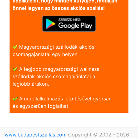
applikációt, hogy minden kütyüjén, mobilján
önnel legyen az összes akciós szállás!
Magyarországi szállodák akciós
csomagajánlatai egy helyen.
A legjobb magyarországi wellness
szállodák akciós csomagajánlatai a
legjobb árakon.
A mobilalkalmazás letöltésével gyorsan
és egyszerũen foglalhat.
www.budapestszallas.com
Copyright © 2002 - 2026