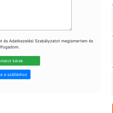
ket és Adatkezelési Szabályzatot megismertem és
lfogadom.
a a szálláshoz