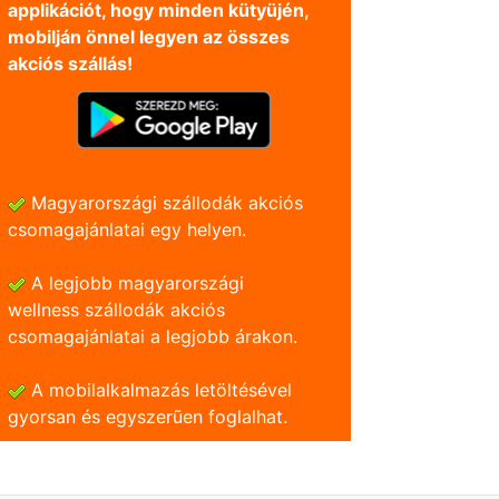
applikációt, hogy minden kütyüjén,
mobilján önnel legyen az összes
akciós szállás!
Magyarországi szállodák akciós
csomagajánlatai egy helyen.
A legjobb magyarországi
wellness szállodák akciós
csomagajánlatai a legjobb árakon.
A mobilalkalmazás letöltésével
gyorsan és egyszerũen foglalhat.