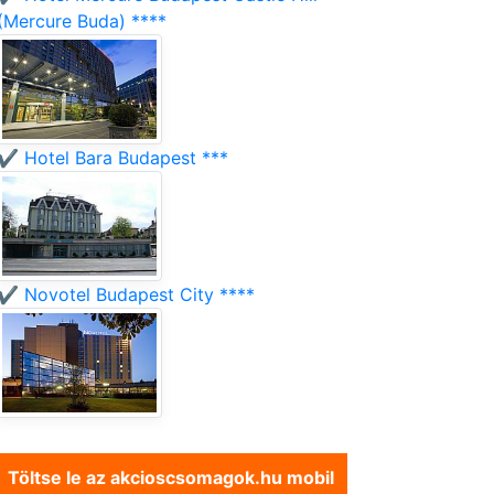
(Mercure Buda) ****
✔️ Hotel Bara Budapest ***
✔️ Novotel Budapest City ****
Töltse le az akcioscsomagok.hu mobil