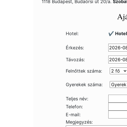
1118 Budapest, Budaörsi út 20/a.
Szoba
Ajá
Hotel:
✔️ Hote
Érkezés:
Távozás:
Felnőttek száma:
Gyerekek száma:
Teljes név:
Telefon:
E-mail:
Megjegyzés: