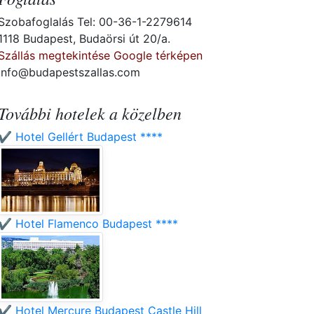
Szobafoglalás Tel: 00-36-1-2279614
1118 Budapest, Budaörsi út 20/a.
Szállás megtekintése Google térképen
info@budapestszallas.com
További hotelek a közelben
✔️ Hotel Gellért Budapest ****
✔️ Hotel Flamenco Budapest ****
✔️ Hotel Mercure Budapest Castle Hill