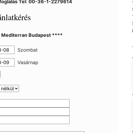
foglalás Tel: 00-36-1-2279614
nlatkérés
l Mediterran Budapest ****
Szombat
Vasárnap