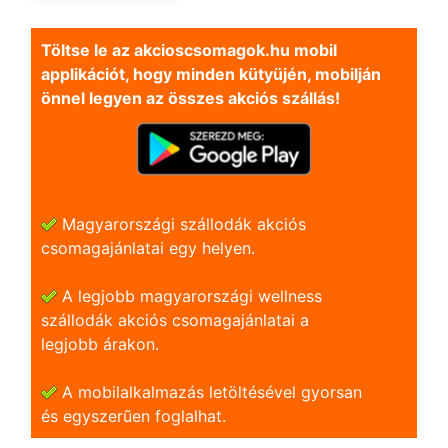
Töltse le az akcioscsomagok.hu mobil
applikációt, hogy minden kütyüjén, mobilján
önnel legyen az összes akciós szállás!
Magyarországi szállodák akciós
csomagajánlatai egy helyen.
A legjobb magyarországi wellness
szállodák akciós csomagajánlatai a
legjobb árakon.
A mobilalkalmazás letöltésével gyorsan
és egyszerũen foglalhat.