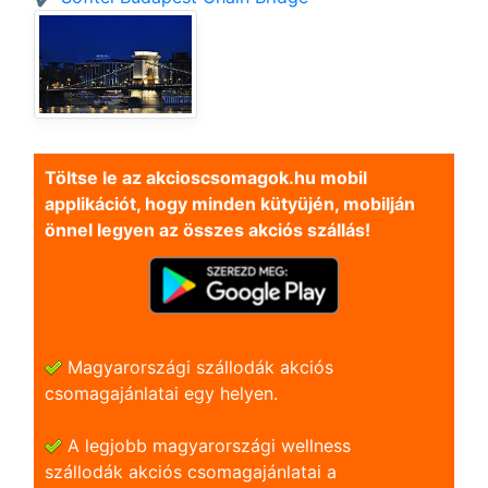
Töltse le az akcioscsomagok.hu mobil
applikációt, hogy minden kütyüjén, mobilján
önnel legyen az összes akciós szállás!
Magyarországi szállodák akciós
csomagajánlatai egy helyen.
A legjobb magyarországi wellness
szállodák akciós csomagajánlatai a