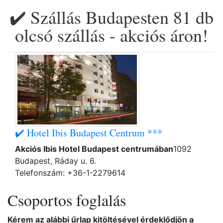
✔️ Szállás Budapesten 81 db
olcsó szállás - akciós áron!
✔️ Hotel Ibis Budapest Centrum ***
Akciós Ibis Hotel Budapest centrumában
1092
Budapest, Ráday u. 6.
Telefonszám: +36-1-2279614
Csoportos foglalás
Kérem az alábbi űrlap kitöltésével érdeklődjön a