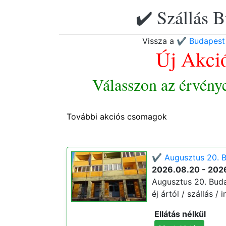
✔️ Szállás B
Vissza a
✔️ Budapest
Új Akci
Válasszon az érvény
További akciós csomagok
✔️ Augusztus 20. B
2026.08.20 - 202
Augusztus 20. Buda
éj ártól / szállás / 
Ellátás nélkül