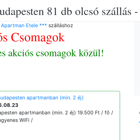
udapesten 81 db olcsó szállás -
 Apartman Etele ***
szálláshoz
ós Csomagok
es akciós csomagok közül!
udapesten apartmanban (min. 2 éj)
6.08.23
pesten apartmanban (min. 2 éj) 19.500 Ft / fő /
ingyenes WiFi /