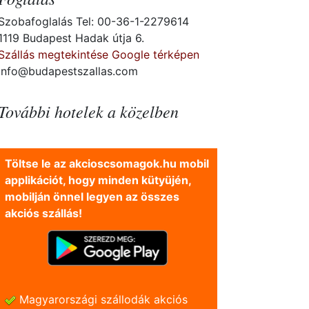
Szobafoglalás Tel: 00-36-1-2279614
1119 Budapest Hadak útja 6.
Szállás megtekintése Google térképen
info@budapestszallas.com
További hotelek a közelben
Töltse le az akcioscsomagok.hu mobil
applikációt, hogy minden kütyüjén,
mobilján önnel legyen az összes
akciós szállás!
Magyarországi szállodák akciós