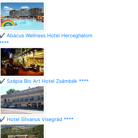
✔️ Abacus Wellness Hotel Herceghalom
****
✔️ Szépia Bio Art Hotel Zsámbék ****
✔️ Hotel Silvanus Visegrád ****