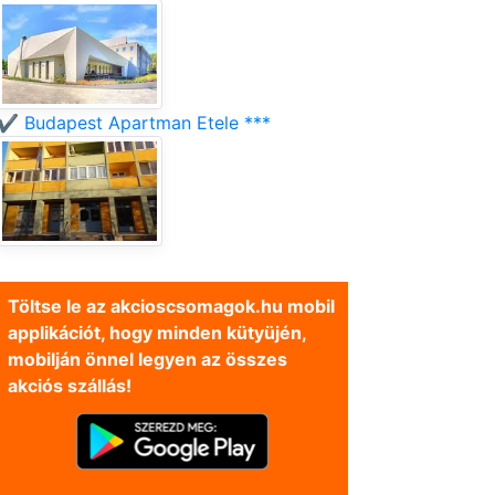
✔️ Budapest Apartman Etele ***
Töltse le az akcioscsomagok.hu mobil
applikációt, hogy minden kütyüjén,
mobilján önnel legyen az összes
akciós szállás!