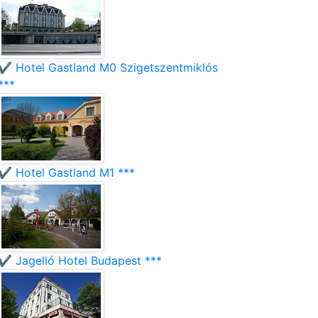
✔️ Hotel Gastland M0 Szigetszentmiklós
***
✔️ Hotel Gastland M1 ***
✔️ Jagelló Hotel Budapest ***