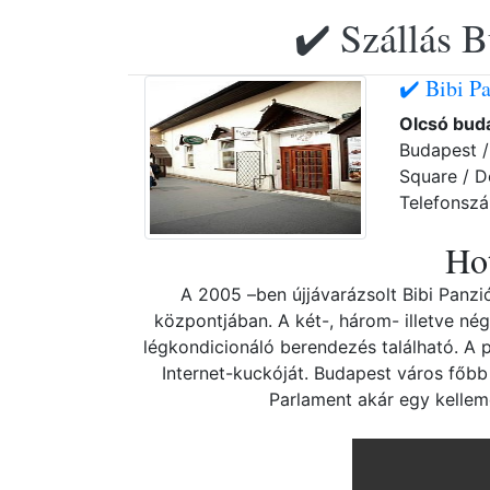
✔️ Szállás B
✔️ Bibi P
Olcsó bud
Budapest 
Square / D
Telefonsz
Hot
A 2005 –ben újjávarázsolt Bibi Panzi
központjában. A két-, három- illetve n
légkondicionáló berendezés található. A 
Internet-kuckóját. Budapest város főbb 
Parlament akár egy kellem