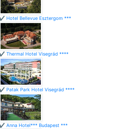
✔️ Hotel Bellevue Esztergom ***
✔️ Thermal Hotel Visegrád ****
✔️ Patak Park Hotel Visegrád ****
✔️ Anna Hotel*** Budapest ***