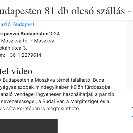
udapesten 81 db olcsó szállás -
anzió Budapest
ai panzió Budapesten
1024
/ Moszkva tér - Moszkva
ékán utca 3.
ám: +36-1-2279614
el video
ó Budapesten a Moszkva térnél található, Buda
égyágyas szobák mindegyikében külön fürdőszoba,
panzió vendégei ingyenesen használhatják a panzió
nevezetességei, a Budai Vár, a Margitsziget és a
es séta keretében is megtekinthető.