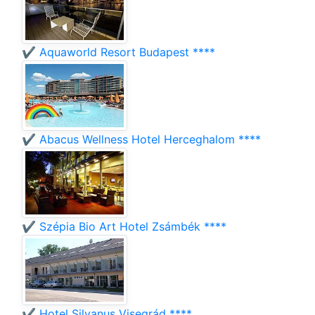
✔️ Aquaworld Resort Budapest ****
✔️ Abacus Wellness Hotel Herceghalom ****
✔️ Szépia Bio Art Hotel Zsámbék ****
✔️ Hotel Silvanus Visegrád ****