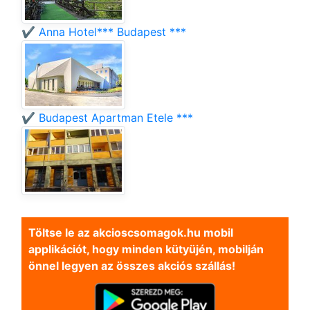
✔️ Anna Hotel*** Budapest ***
✔️ Budapest Apartman Etele ***
Töltse le az akcioscsomagok.hu mobil
applikációt, hogy minden kütyüjén, mobilján
önnel legyen az összes akciós szállás!