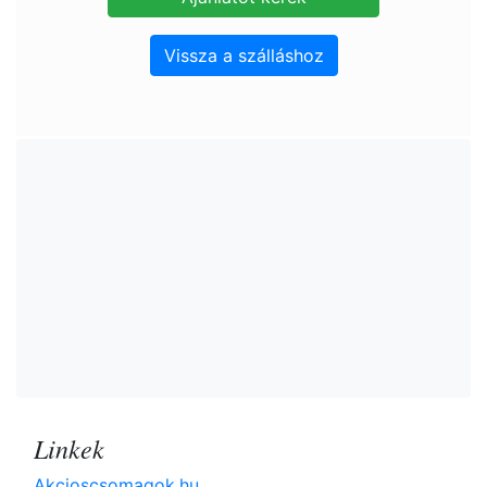
Vissza a szálláshoz
Linkek
Akcioscsomagok.hu