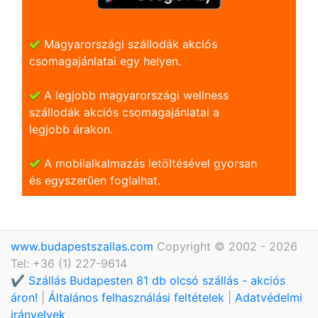
Magyarországi szállodák akciós
csomagajánlatai egy helyen.
A legjobb magyarországi wellness
szállodák akciós csomagajánlatai a
legjobb árakon.
A mobilalkalmazás letöltésével gyorsan
és egyszerũen foglalhat.
www.budapestszallas.com
Copyright © 2002 - 2026
Tel: +36 (1) 227-9614
✔️ Szállás Budapesten 81 db olcsó szállás - akciós
áron!
|
Általános felhasználási feltételek
|
Adatvédelmi
irányelvek