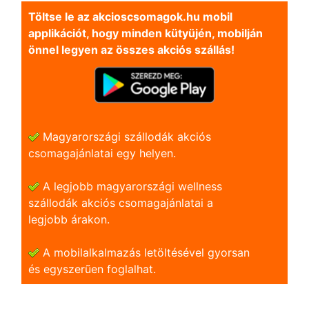
Töltse le az akcioscsomagok.hu mobil
applikációt, hogy minden kütyüjén, mobilján
önnel legyen az összes akciós szállás!
Magyarországi szállodák akciós
csomagajánlatai egy helyen.
A legjobb magyarországi wellness
szállodák akciós csomagajánlatai a
legjobb árakon.
A mobilalkalmazás letöltésével gyorsan
és egyszerũen foglalhat.