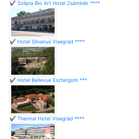
✔️ Szépia Bio Art Hotel Zsámbék ****
✔️ Hotel Silvanus Visegrád ****
✔️ Hotel Bellevue Esztergom ***
✔️ Thermal Hotel Visegrád ****