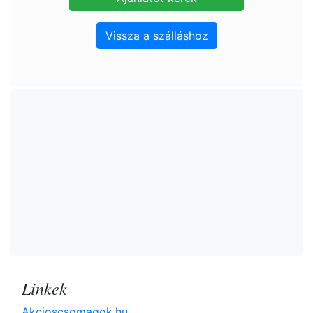
Vissza a szálláshoz
Linkek
Akcioscsomagok.hu