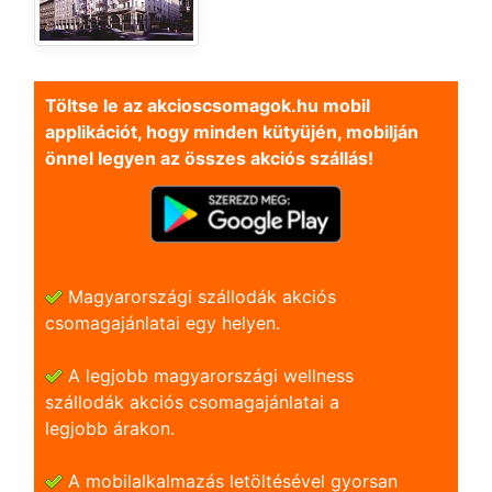
Töltse le az akcioscsomagok.hu mobil
applikációt, hogy minden kütyüjén, mobilján
önnel legyen az összes akciós szállás!
Magyarországi szállodák akciós
csomagajánlatai egy helyen.
A legjobb magyarországi wellness
szállodák akciós csomagajánlatai a
legjobb árakon.
A mobilalkalmazás letöltésével gyorsan