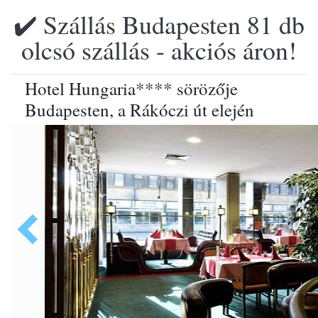
✔️ Szállás Budapesten 81 db
olcsó szállás - akciós áron!
Hotel Hungaria**** sörözője
Budapesten, a Rákóczi út elején