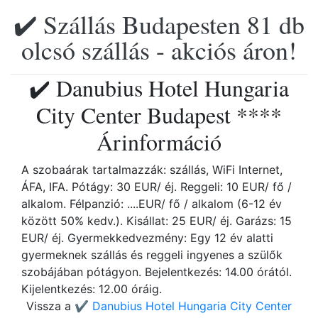
✔️ Szállás Budapesten 81 db
olcsó szállás - akciós áron!
✔️ Danubius Hotel Hungaria
City Center Budapest ****
Árinformáció
A szobaárak tartalmazzák: szállás, WiFi Internet,
ÁFA, IFA. Pótágy: 30 EUR/ éj. Reggeli: 10 EUR/ fő /
alkalom. Félpanzió: ....EUR/ fő / alkalom (6-12 év
között 50% kedv.). Kisállat: 25 EUR/ éj. Garázs: 15
EUR/ éj. Gyermekkedvezmény: Egy 12 év alatti
gyermeknek szállás és reggeli ingyenes a szülők
szobájában pótágyon. Bejelentkezés: 14.00 órától.
Kijelentkezés: 12.00 óráig.
Vissza a
✔️ Danubius Hotel Hungaria City Center