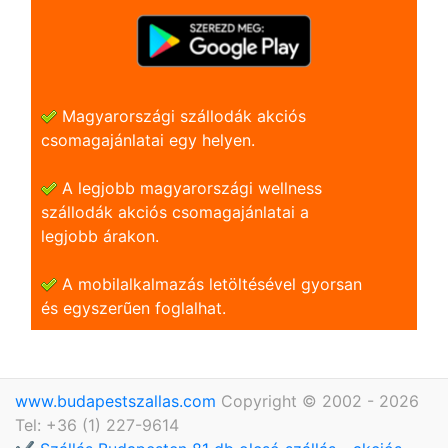
Magyarországi szállodák akciós
csomagajánlatai egy helyen.
A legjobb magyarországi wellness
szállodák akciós csomagajánlatai a
legjobb árakon.
A mobilalkalmazás letöltésével gyorsan
és egyszerũen foglalhat.
www.budapestszallas.com
Copyright © 2002 - 2026
Tel: +36 (1) 227-9614