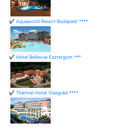
✔️ Aquaworld Resort Budapest ****
✔️ Hotel Bellevue Esztergom ***
✔️ Thermal Hotel Visegrád ****