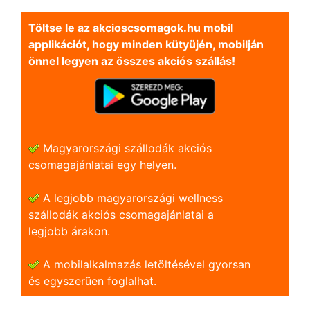
Töltse le az akcioscsomagok.hu mobil
applikációt, hogy minden kütyüjén, mobilján
önnel legyen az összes akciós szállás!
Magyarországi szállodák akciós
csomagajánlatai egy helyen.
A legjobb magyarországi wellness
szállodák akciós csomagajánlatai a
legjobb árakon.
A mobilalkalmazás letöltésével gyorsan
és egyszerũen foglalhat.