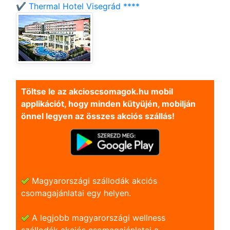
✔️ Thermal Hotel Visegrád ****
Töltse le az akcioscsomagok.hu mobil
applikációt, hogy minden kütyüjén, mobilján
önnel legyen az összes akciós szállás!
Magyarországi szállodák akciós
csomagajánlatai egy helyen.
A legjobb magyarországi wellness
szállodák akciós csomagajánlatai a