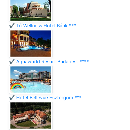
✔️ Tó Wellness Hotel Bánk ***
✔️ Aquaworld Resort Budapest ****
✔️ Hotel Bellevue Esztergom ***