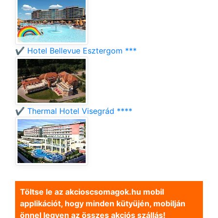
✔️ Hotel Bellevue Esztergom ***
✔️ Thermal Hotel Visegrád ****
Töltse le az akcioscsomagok.hu mobil
applikációt, hogy minden kütyüjén, mobilján
önnel legyen az összes akciós szállás!