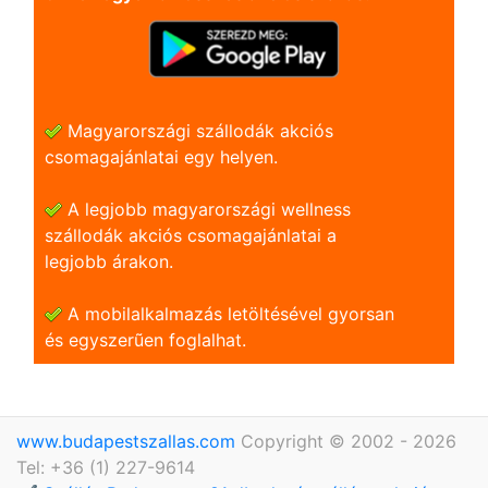
Magyarországi szállodák akciós
csomagajánlatai egy helyen.
A legjobb magyarországi wellness
szállodák akciós csomagajánlatai a
legjobb árakon.
A mobilalkalmazás letöltésével gyorsan
és egyszerũen foglalhat.
www.budapestszallas.com
Copyright © 2002 - 2026
Tel: +36 (1) 227-9614