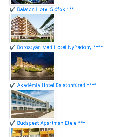
✔️ Balaton Hotel Siófok ***
✔️ Borostyán Med Hotel Nyíradony ****
✔️ Akadémia Hotel Balatonfüred ****
✔️ Budapest Apartman Etele ***