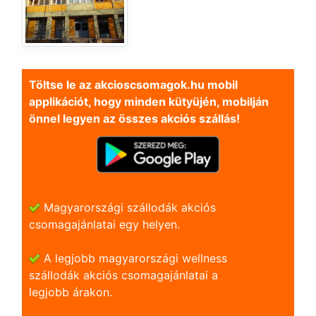
Töltse le az akcioscsomagok.hu mobil
applikációt, hogy minden kütyüjén, mobilján
önnel legyen az összes akciós szállás!
Magyarországi szállodák akciós
csomagajánlatai egy helyen.
A legjobb magyarországi wellness
szállodák akciós csomagajánlatai a
legjobb árakon.