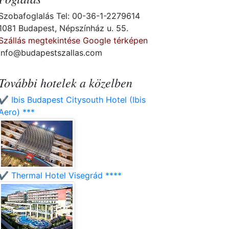
Szobafoglalás Tel: 00-36-1-2279614
1081 Budapest, Népszínház u. 55.
Szállás megtekintése Google térképen
info@budapestszallas.com
További hotelek a közelben
✔️ Ibis Budapest Citysouth Hotel (Ibis
Aero) ***
✔️ Thermal Hotel Visegrád ****