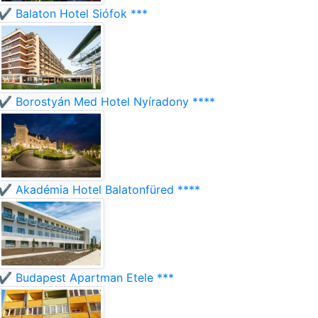
✔️ Balaton Hotel Siófok ***
✔️ Borostyán Med Hotel Nyíradony ****
✔️ Akadémia Hotel Balatonfüred ****
✔️ Budapest Apartman Etele ***