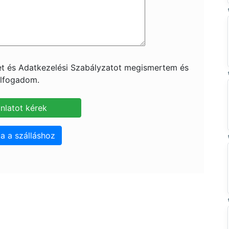
ket és Adatkezelési Szabályzatot megismertem és
lfogadom.
a a szálláshoz