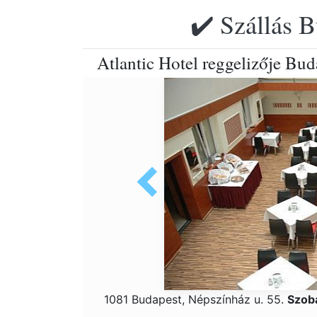
✔️ Szállás B
Atlantic Hotel reggelizője Bud
1081 Budapest, Népszínház u. 55.
Szob