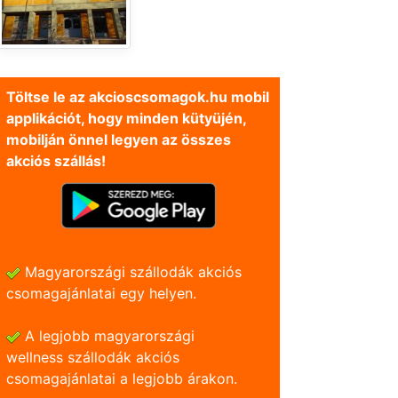
Töltse le az akcioscsomagok.hu mobil
applikációt, hogy minden kütyüjén,
mobilján önnel legyen az összes
akciós szállás!
Magyarországi szállodák akciós
csomagajánlatai egy helyen.
A legjobb magyarországi
wellness szállodák akciós
csomagajánlatai a legjobb árakon.