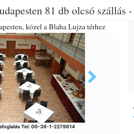
udapesten 81 db olcsó szállás -
apesten, közel a Blaha Lujza térhez
afoglalás Tel: 00-36-1-2279614