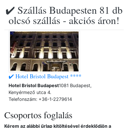
✔️ Szállás Budapesten 81 db
olcsó szállás - akciós áron!
✔️ Hotel Bristol Budapest ****
Hotel Bristol Budapest
1081 Budapest,
Kenyérmező utca 4.
Telefonszám: +36-1-2279614
Csoportos foglalás
Kérem az alábbi űrlap kitöltésével érdeklődjön a