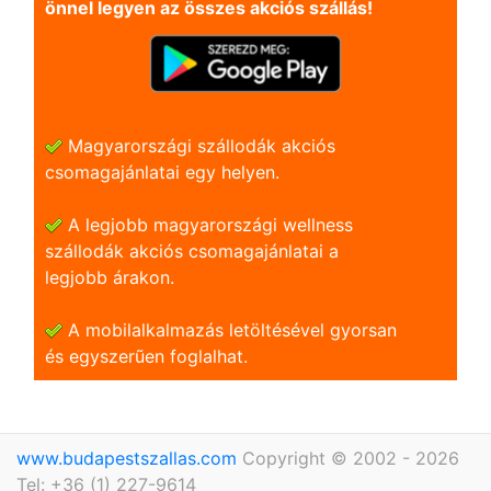
önnel legyen az összes akciós szállás!
Magyarországi szállodák akciós
csomagajánlatai egy helyen.
A legjobb magyarországi wellness
szállodák akciós csomagajánlatai a
legjobb árakon.
A mobilalkalmazás letöltésével gyorsan
és egyszerũen foglalhat.
www.budapestszallas.com
Copyright © 2002 - 2026
Tel: +36 (1) 227-9614