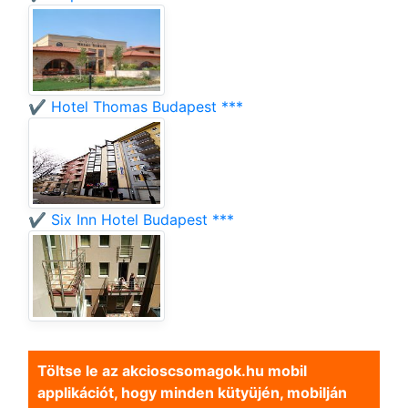
✔️ Hotel Thomas Budapest ***
✔️ Six Inn Hotel Budapest ***
Töltse le az akcioscsomagok.hu mobil
applikációt, hogy minden kütyüjén, mobilján