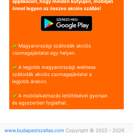
applikációt, hogy minden kütyüjén, mobilján
önnel legyen az összes akciós szállás!
Magyarországi szállodák akciós
csomagajánlatai egy helyen.
A legjobb magyarországi wellness
szállodák akciós csomagajánlatai a
legjobb árakon.
A mobilalkalmazás letöltésével gyorsan
és egyszerũen foglalhat.
www.budapestszallas.com
Copyright © 2002 - 2026